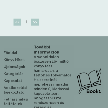
1
<<
>>
További
információk
Főoldal
A weboldalon
Könyv Hírek
összesen 10+ millió
könyv lesz
Újdonságok
hamarosan, a
Kategóriák
feltöltés folyamatos.
Ha szeretnél
Kapcsolat
naprakész maradni
Adatkezelési
minden új kiadással
tájékoztató
kapcsolatban,
látogass vissza
Felhasználási
rendszeresen és
feltételek
keresd az