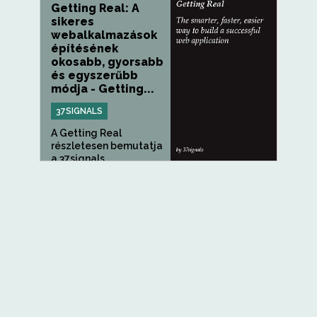
Getting Real: A
sikeres
webalkalmazások
építésének
okosabb, gyorsabb
és egyszerűbb
módja - Getting...
37SIGNALS
A Getting Real
részletesen bemutatja
a 37signals...