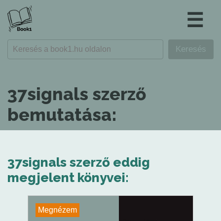
☰
37signals szerző
bemutatása:
37signals szerző eddig
megjelent könyvei:
Megnézem