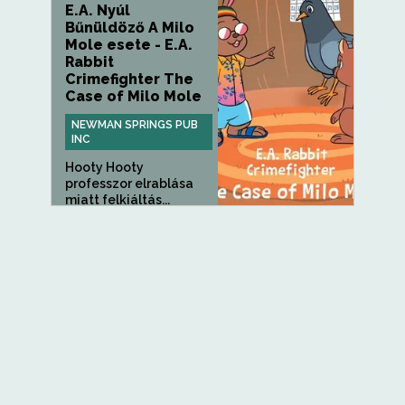
E.A. Nyúl
Bűnüldöző A Milo
Mole esete - E.A.
Rabbit
Crimefighter The
Case of Milo Mole
NEWMAN SPRINGS PUB
INC
Hooty Hooty
professzor elrablása
miatt felkiáltás...