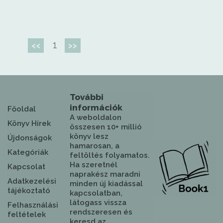
1
<<
>>
További
információk
Főoldal
A weboldalon
Könyv Hírek
összesen 10+ millió
könyv lesz
Újdonságok
hamarosan, a
Kategóriák
feltöltés folyamatos.
Ha szeretnél
Kapcsolat
naprakész maradni
Adatkezelési
minden új kiadással
tájékoztató
kapcsolatban,
látogass vissza
Felhasználási
rendszeresen és
feltételek
keresd az