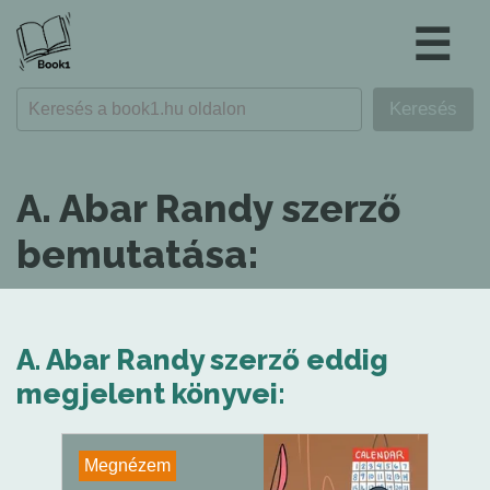
☰
A. Abar Randy szerző
bemutatása:
A. Abar Randy szerző eddig
megjelent könyvei:
Megnézem