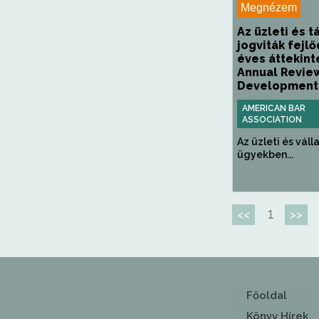
Megnézem
Az üzleti és t
jogviták fejl
éves áttekint
Annual Revie
Developments 
AMERICAN BAR
ASSOCIATION
Az üzleti és váll
ügyekben...
1
<<
>>
Főoldal
Könyv Hírek