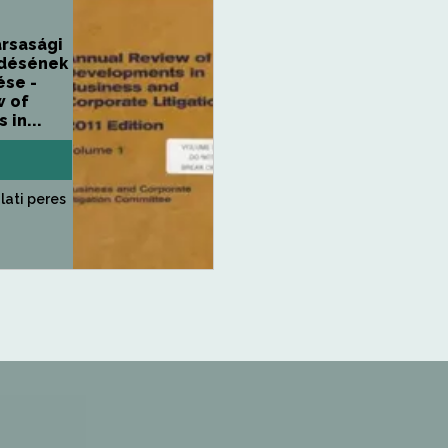
ársasági
ődésének
ése -
w of
in...
alati peres