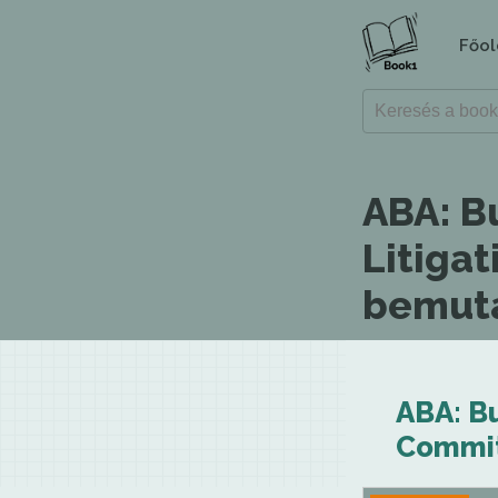
Főol
ABA: B
Litiga
bemuta
ABA: Bu
Commit