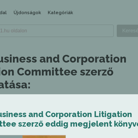
dal
Újdonságok
Kategóriák
usiness and Corporation
tion Committee szerző
tása:
siness and Corporation Litigation
tee szerző eddig megjelent könyve