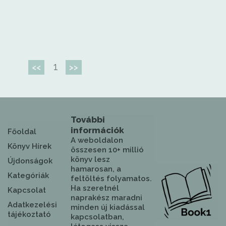
1
<<
>>
További
információk
Főoldal
A weboldalon
Könyv Hírek
összesen 10+ millió
könyv lesz
Újdonságok
hamarosan, a
Kategóriák
feltöltés folyamatos.
Ha szeretnél
Kapcsolat
naprakész maradni
Adatkezelési
minden új kiadással
tájékoztató
kapcsolatban,