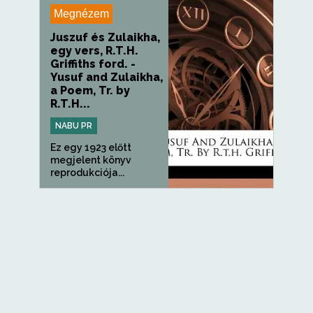
Megnézem
Juszuf és Zulaikha,
egy vers, R.T.H.
Griffiths ford. -
Yusuf and Zulaikha,
a Poem, Tr. by
R.T.H...
NABU PR
Ez egy 1923 előtt
megjelent könyv
reprodukciója...