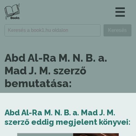
☰
Abd Al-Ra M. N. B. a.
Mad J. M. szerző
bemutatása:
Abd Al-Ra M. N. B. a. Mad J. M.
szerző eddig megjelent könyvei: