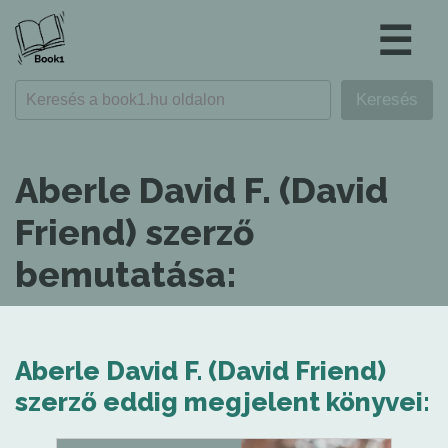
☰
Aberle David F. (David
Friend) szerző
bemutatása:
Aberle David F. (David Friend)
szerző eddig megjelent könyvei: