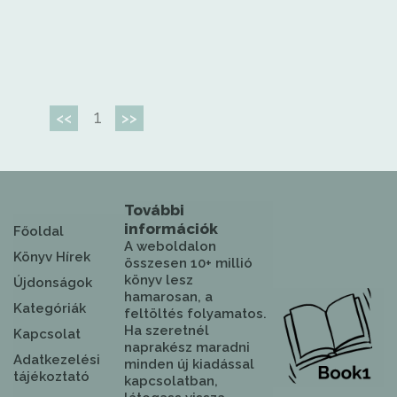
1
<<
>>
További
információk
Főoldal
A weboldalon
Könyv Hírek
összesen 10+ millió
könyv lesz
Újdonságok
hamarosan, a
Kategóriák
feltöltés folyamatos.
Ha szeretnél
Kapcsolat
naprakész maradni
Adatkezelési
minden új kiadással
tájékoztató
kapcsolatban,