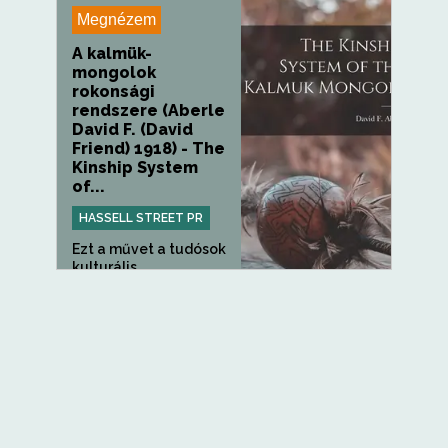
Megnézem
A kalmük-
mongolok
rokonsági
rendszere (Aberle
David F. (David
Friend) 1918) - The
Kinship System
of...
HASSELL STREET PR
Ezt a művet a tudósok
kulturális
szempontból...