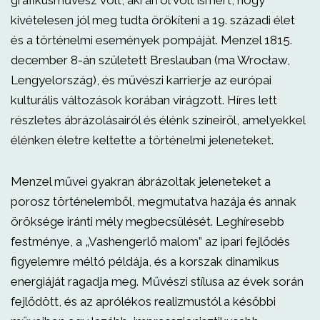
grafikusművész volt, aki arról volt ismert, hogy
kivételesen jól meg tudta örökíteni a 19. századi élet
és a történelmi események pompáját. Menzel 1815.
december 8-án született Breslauban (ma Wrocław,
Lengyelország), és művészi karrierje az európai
kulturális változások korában virágzott. Híres lett
részletes ábrázolásairól és élénk színeiről, amelyekkel
élénken életre keltette a történelmi jeleneteket.
Menzel művei gyakran ábrázoltak jeleneteket a
porosz történelemből, megmutatva hazája és annak
öröksége iránti mély megbecsülését. Leghíresebb
festménye, a „Vashengerlő malom” az ipari fejlődés
figyelemre méltó példája, és a korszak dinamikus
energiáját ragadja meg. Művészi stílusa az évek során
fejlődött, és az aprólékos realizmustól a későbbi