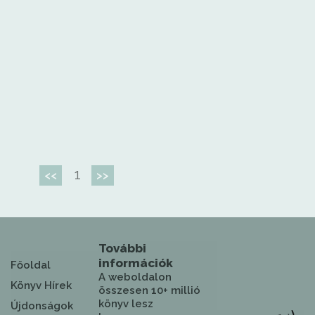
1
<<
>>
További
információk
Főoldal
A weboldalon
Könyv Hírek
összesen 10+ millió
könyv lesz
Újdonságok