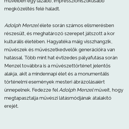
műveiben egy lazább, impresszionisztikusabb
megközelítés felé haladt.
Adolph Menzel
élete során számos elismerésben
részesült, és meghatározó szerepet játszott a kor
kulturális életében. Hagyatéka máig visszhangzik,
művészek és művészetkedvelők generációira van
hatással. Több mint hat évtizedes pályafutása során
Menzel továbbra is a művészettörténet jelentős
alakja, akit a mindennapi élet és a monumentális
történelmi események mesteri ábrázolásaiért
ünnepelnek. Fedezze fel
Adolph Menzel
műveit, hogy
megtapasztalja művészi látásmódjának átalakító
erejét.