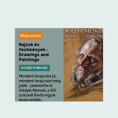
Megnézem
Rajzok és
festmények -
Drawings and
Paintings
DOVER PUBN INC
Mindent lerajzolni jó,
mindent lerajzolni még
jobb - jelentette ki
Adolph Menzel, a XIX.
századi Berlin egyik
legkiválóbb...