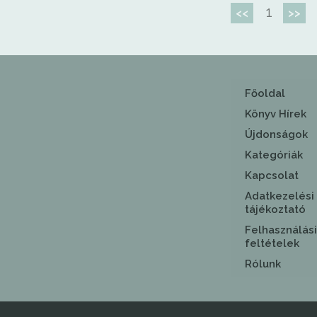
1
<<
>>
Főoldal
Könyv Hírek
Újdonságok
Kategóriák
Kapcsolat
Adatkezelési
tájékoztató
Felhasználási
feltételek
Rólunk