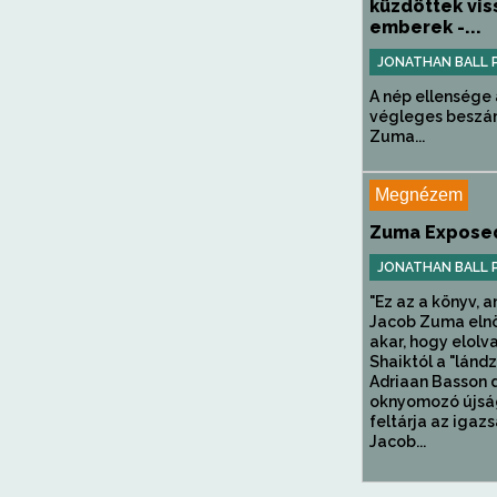
küzdöttek vis
emberek -...
JONATHAN BALL 
A nép ellensége 
végleges beszá
Zuma...
Megnézem
Zuma Expose
JONATHAN BALL 
"Ez az a könyv, 
Jacob Zuma eln
akar, hogy elolv
Shaiktól a "lánd
Adriaan Basson d
oknyomozó újsá
feltárja az igaz
Jacob...