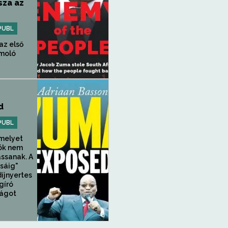
sza az
PUBL
az első
moló
d
PUBL
amelyet
ök nem
assanak. A
zsáig"
íjnyertes
gíró
ságot