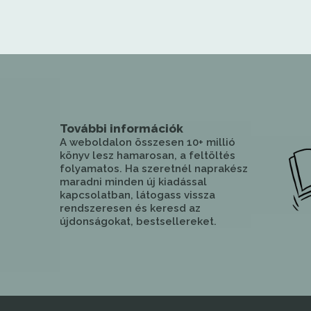
További információk
A weboldalon összesen 10+ millió
könyv lesz hamarosan, a feltöltés
folyamatos. Ha szeretnél naprakész
maradni minden új kiadással
kapcsolatban, látogass vissza
rendszeresen és keresd az
újdonságokat, bestsellereket.