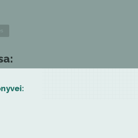
sa:
nyvei: