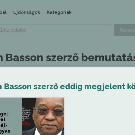
dal
Újdonságok
Kategóriák
n Basson szerző bemutatá
n Basson szerző eddig megjelent kö
ége:
 el
él-
ogyan