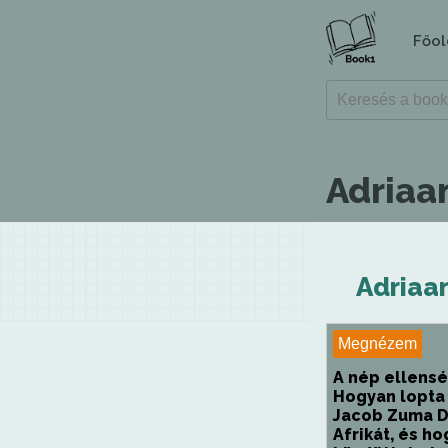
Főol
Adriaa
Adriaa
Megnézem
A nép ellens
Hogyan lopta
Jacob Zuma D
Afrikát, és h