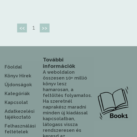
1
<<
>>
További
információk
Főoldal
A weboldalon
Könyv Hírek
összesen 10+ millió
könyv lesz
Újdonságok
hamarosan, a
Kategóriák
feltöltés folyamatos.
Ha szeretnél
Kapcsolat
naprakész maradni
Adatkezelési
minden új kiadással
tájékoztató
kapcsolatban,
látogass vissza
Felhasználási
rendszeresen és
feltételek
keresd az