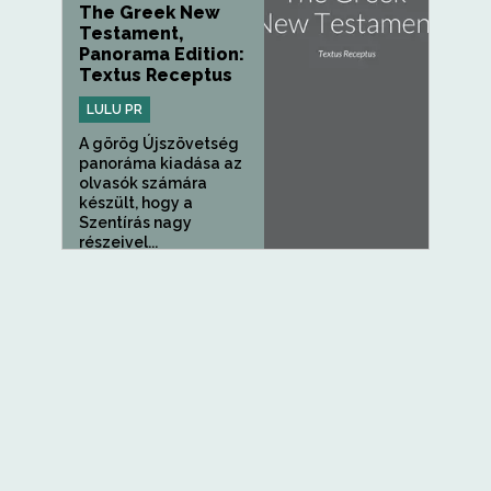
The Greek New
Testament,
Panorama Edition:
Textus Receptus
LULU PR
A görög Újszövetség
panoráma kiadása az
olvasók számára
készült, hogy a
Szentírás nagy
részeivel...