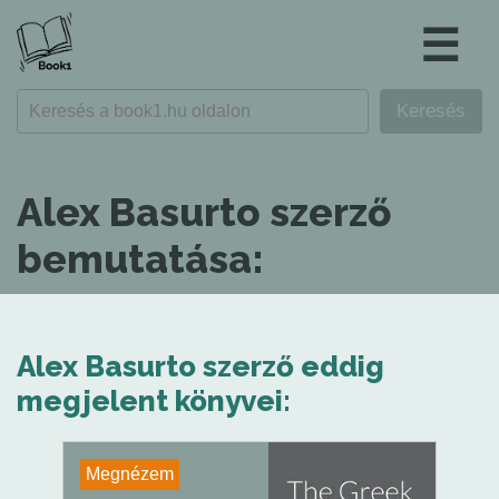
☰
Alex Basurto szerző
bemutatása:
Alex Basurto szerző eddig
megjelent könyvei:
Megnézem