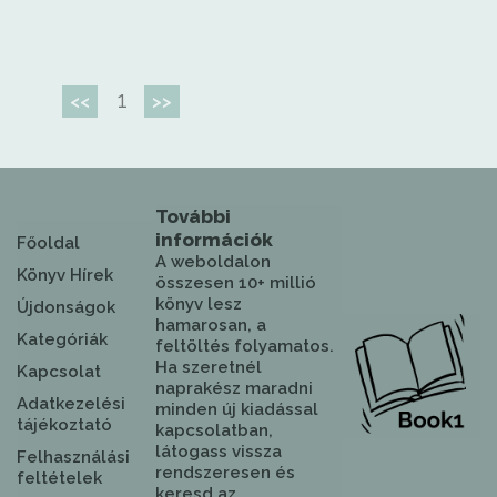
1
<<
>>
További
információk
Főoldal
A weboldalon
Könyv Hírek
összesen 10+ millió
könyv lesz
Újdonságok
hamarosan, a
Kategóriák
feltöltés folyamatos.
Ha szeretnél
Kapcsolat
naprakész maradni
Adatkezelési
minden új kiadással
tájékoztató
kapcsolatban,
látogass vissza
Felhasználási
rendszeresen és
feltételek
keresd az