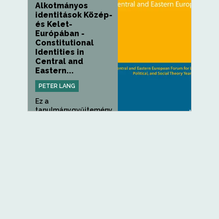
Alkotmányos
identitások Közép-
és Kelet-
Európában -
Constitutional
Identities in
Central and
Eastern...
PETER LANG
Ez a
tanulmánygyűjtemény
interdiszciplináris...