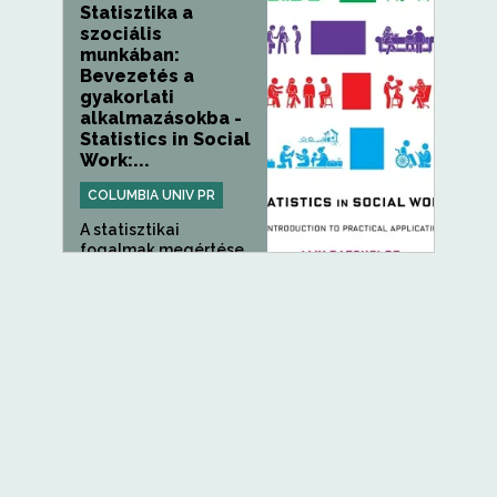
Statisztika a
szociális
munkában:
Bevezetés a
gyakorlati
alkalmazásokba -
Statistics in Social
Work:...
COLUMBIA UNIV PR
A statisztikai
fogalmak megértése
alapvető...