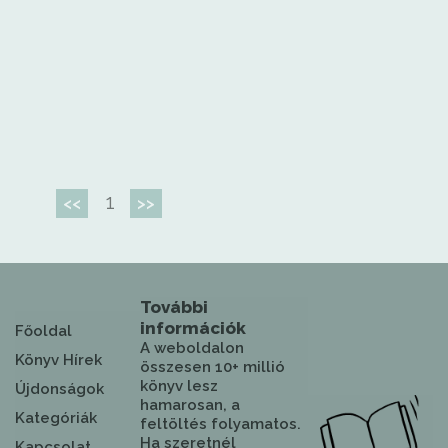
1
<<
>>
További
információk
Főoldal
A weboldalon
Könyv Hírek
összesen 10+ millió
könyv lesz
Újdonságok
hamarosan, a
Kategóriák
feltöltés folyamatos.
Ha szeretnél
Kapcsolat