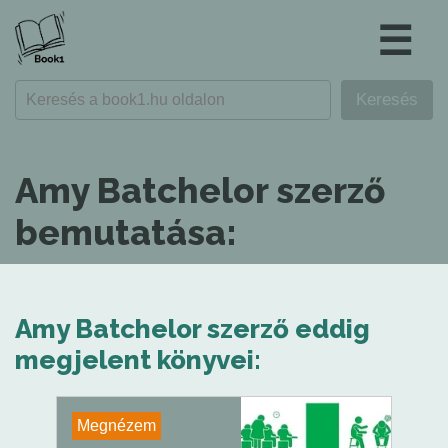
☰
Amy Batchelor szerző
bemutatása:
Amy Batchelor szerző eddig
megjelent könyvei:
Megnézem