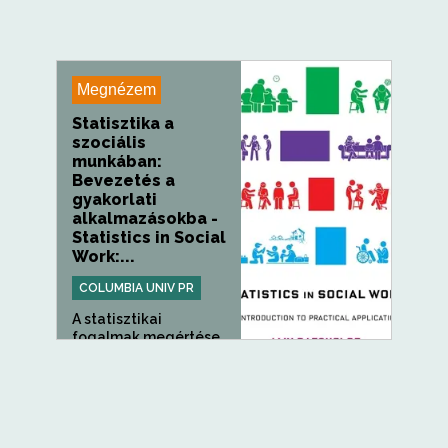
Megnézem
Statisztika a
szociális
munkában:
Bevezetés a
gyakorlati
alkalmazásokba -
Statistics in Social
Work:...
COLUMBIA UNIV PR
A statisztikai
fogalmak megértése
alapvető...