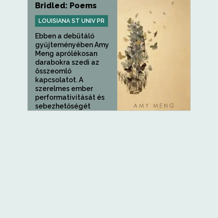
Bridled: Poems
LOUISIANA ST UNIV PR
Ebben a debütáló
gyűjteményében Amy
Meng aprólékosan
darabokra szedi az
összeomló
kapcsolatot. A
szerelmes ember
performativitását és
sebezhetőségét
boncolgatva,...