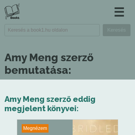
☰
Amy Meng szerző
bemutatása:
Amy Meng szerző eddig
megjelent könyvei:
Megnézem