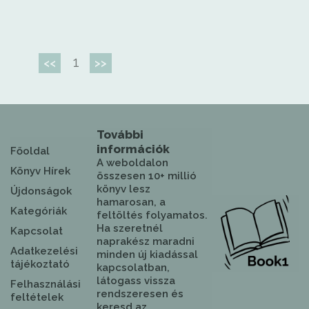
1
<<
>>
További
információk
Főoldal
A weboldalon
Könyv Hírek
összesen 10+ millió
könyv lesz
Újdonságok
hamarosan, a
Kategóriák
feltöltés folyamatos.
Ha szeretnél
Kapcsolat
naprakész maradni
Adatkezelési
minden új kiadással
tájékoztató
kapcsolatban,
látogass vissza
Felhasználási
rendszeresen és
feltételek
keresd az