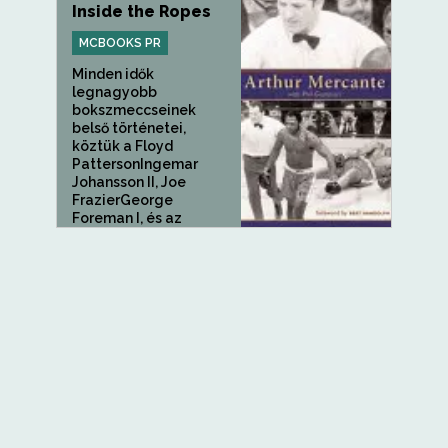
Inside the Ropes
MCBOOKS PR
Minden idők
legnagyobb
bokszmeccseinek
belső történetei,
köztük a Floyd
PattersonIngemar
Johansson II, Joe
FrazierGeorge
Foreman I, és az
évszázad harca: Arthur
Mercante...