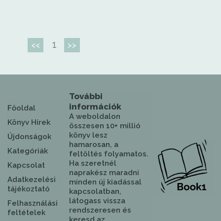
1
<<
>>
További
információk
Főoldal
A weboldalon
Könyv Hírek
összesen 10+ millió
könyv lesz
Újdonságok
hamarosan, a
Kategóriák
feltöltés folyamatos.
Ha szeretnél
Kapcsolat
naprakész maradni
Adatkezelési
minden új kiadással
tájékoztató
kapcsolatban,
látogass vissza
Felhasználási
rendszeresen és
feltételek
keresd az