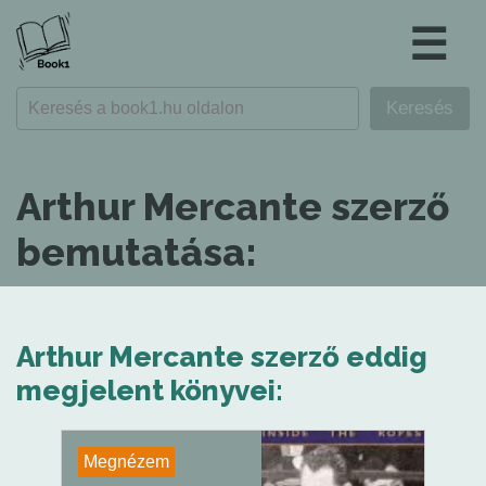
☰
Arthur Mercante szerző
bemutatása:
Arthur Mercante szerző eddig
megjelent könyvei:
Megnézem