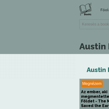
Főol
Austin
Austin 
Megnézem
Az ember, aki
megmentette
Földet - The
Saved the Ear