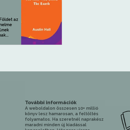
Földet az
énelme
műnek
ak...
További információk
A weboldalon összesen 10+ millió
könyv lesz hamarosan, a feltöltés
folyamatos. Ha szeretnél naprakész
maradni minden új kiadással