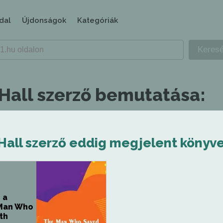
dal
Újdonságok
Kategóriák
 Hall szerző bemutatása:
Hall szerző eddig megjelent könyve
 a
 Man Who
th