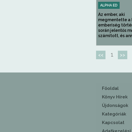
ALPHA ED
Az ember, aki
megmentette a 
emberiség tört
során jelentős 
számított, és ann
1
<<
>>
Főoldal
Könyv Hírek
Újdonságok
Kategóriák
Kapcsolat
Adatkezelési