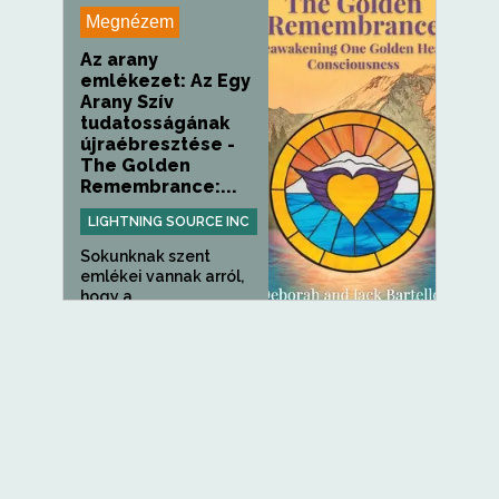
Megnézem
Az arany
emlékezet: Az Egy
Arany Szív
tudatosságának
újraébresztése -
The Golden
Remembrance:...
LIGHTNING SOURCE INC
Sokunknak szent
emlékei vannak arról,
hogy a...