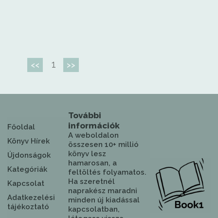
1
<<
>>
További
információk
Főoldal
A weboldalon
Könyv Hírek
összesen 10+ millió
könyv lesz
Újdonságok
hamarosan, a
Kategóriák
feltöltés folyamatos.
Ha szeretnél
Kapcsolat
naprakész maradni
Adatkezelési
minden új kiadással
tájékoztató
kapcsolatban,