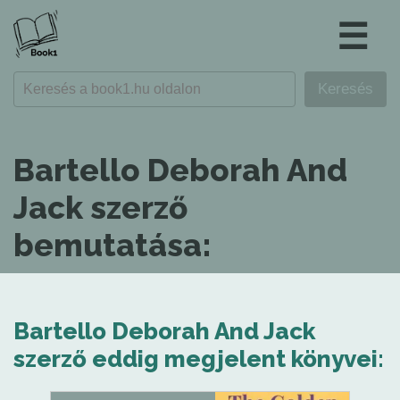
☰
Bartello Deborah And
Jack szerző
bemutatása:
Bartello Deborah And Jack
szerző eddig megjelent könyvei: