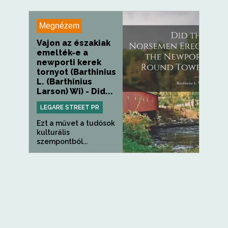
Megnézem
Vajon az északiak
emelték-e a
newporti kerek
tornyot (Barthinius
L. (Barthinius
Larson) Wi) - Did...
LEGARE STREET PR
Ezt a művet a tudósok
kulturális
szempontból...