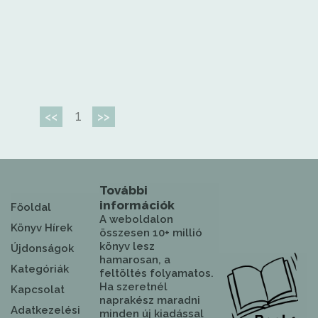
1
<<
>>
További
információk
Főoldal
A weboldalon
Könyv Hírek
összesen 10+ millió
könyv lesz
Újdonságok
hamarosan, a
Kategóriák
feltöltés folyamatos.
Ha szeretnél
Kapcsolat
naprakész maradni
Adatkezelési
minden új kiadással