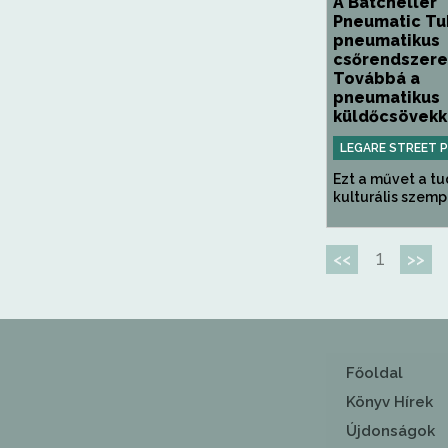
A Batcheller
Pneumatic Tu
pneumatikus
csőrendszere
Továbbá a
pneumatikus
küldőcsövekke
LEGARE STREET 
Ezt a művet a t
kulturális szempo
1
<<
>>
Főoldal
Könyv Hírek
Újdonságok