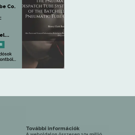
be Co.
:
l...
PR
udósok
ntból...
További információk
A weboldalon összesen 10+ millió