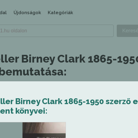
dal
Újdonságok
Kategóriák
ller Birney Clark 1865-195
 bemutatása:
ler Birney Clark 1865-1950 szerző 
ent könyvei: