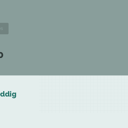
0
eddig