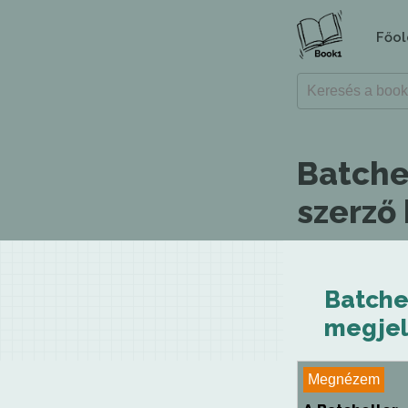
Főol
Batche
szerző
Batchel
megjel
Megnézem