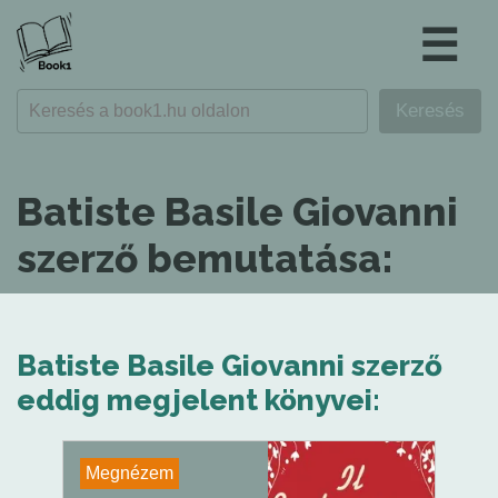
☰
Batiste Basile Giovanni
szerző bemutatása:
Batiste Basile Giovanni szerző
eddig megjelent könyvei:
Megnézem