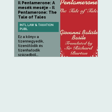
Il Pentamerone: A
mesék meséje - Il
Pentamerone: The
Tale of Tales
INTL LAW & TAXATION
PUBL
Ez a könyv a
tizennegyedik,
tizenötödik és
tizenhatodik
századból...