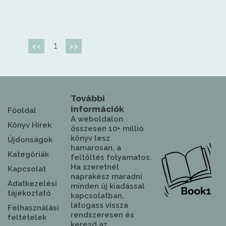
1
<<
>>
További
információk
Főoldal
A weboldalon
Könyv Hírek
összesen 10+ millió
könyv lesz
Újdonságok
hamarosan, a
Kategóriák
feltöltés folyamatos.
Ha szeretnél
Kapcsolat
naprakész maradni
Adatkezelési
minden új kiadással
tájékoztató
kapcsolatban,
látogass vissza
Felhasználási
rendszeresen és
feltételek
keresd az