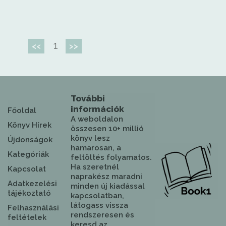
1
<<
>>
További
információk
Főoldal
A weboldalon
Könyv Hírek
összesen 10+ millió
könyv lesz
Újdonságok
hamarosan, a
Kategóriák
feltöltés folyamatos.
Ha szeretnél
Kapcsolat
naprakész maradni
Adatkezelési
minden új kiadással
tájékoztató
kapcsolatban,
látogass vissza
Felhasználási
rendszeresen és
feltételek
keresd az