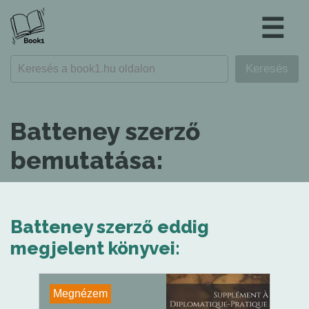
☰
Batteney szerző
bemutatása:
Batteney szerző eddig
megjelent könyvei:
Megnézem