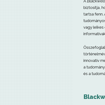
A
Blackwell
biztosítja,
tartsa fenn
tudományos 
vagy lelkes
informatívak
Összefoglal
történelmév
innovatív m
a tudományos
és a tudomá
Blackw