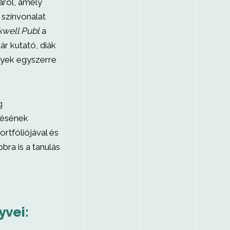
áról, amely
 színvonalat
kwell Publ
a
r kutató, diák
lyek egyszerre
g
ztésének
rtfóliójával és
bra is a tanulás
yvei: