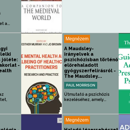
s
 a...
Megnézem
gyi
A Maudsley-
lelki
irányelvek a
 jóléte:
pszichózisban történő
akorlat -
előrehaladott
ealth
gyógyszerfelírásról -
The Maudsley...
PAUL MORRISON
az
Útmutató a pszichózis
tet,
kezeléséhez, amely...
Megnézem
ológia -
Haladó lézersebészet