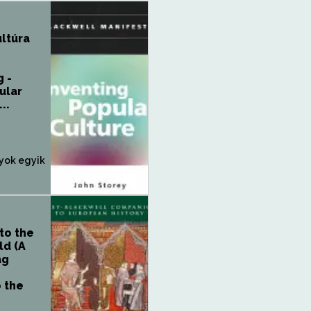
ultúra
g -
ular
..
yok egyik
to the
ld (A
ág
 the