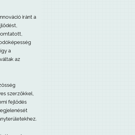
nnováció iránt a
jlődést,
yomtatott,
zkodóképesség
így a
váltak az
zösség
ves szerzőkkel,
emi fejlődés
egjelenését
nyterületekhez.