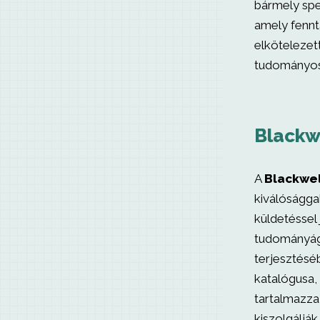
bármely spec
amely fennta
elkötelezet
tudományos 
Blackw
A
Blackwel
kiválóságga
küldetéssel 
tudományágb
terjesztésé
katalógusa, 
tartalmazza
kiszolgálják.