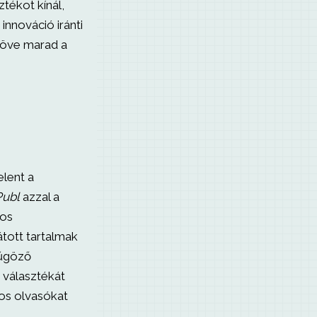
tékot kínál,
innováció iránti
köve marad a
elent a
Publ
azzal a
mos
átott tartalmak
yűgöző
s választékát
os olvasókat