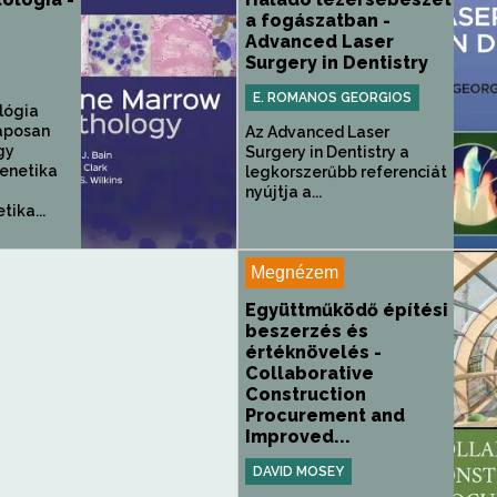
a fogászatban -
Advanced Laser
Surgery in Dentistry
E. ROMANOS GEORGIOS
lógia
aposan
Az Advanced Laser
gy
Surgery in Dentistry a
genetika
legkorszerűbb referenciát
nyújtja a...
tika...
Megnézem
Együttműködő építési
beszerzés és
értéknövelés -
Collaborative
Construction
Procurement and
Improved...
DAVID MOSEY