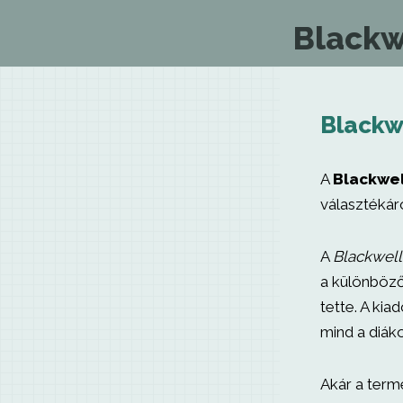
Blackw
Blackw
A
Blackwel
választékáró
A
Blackwell
a különböző
tette. A kia
mind a diáko
Akár a ter