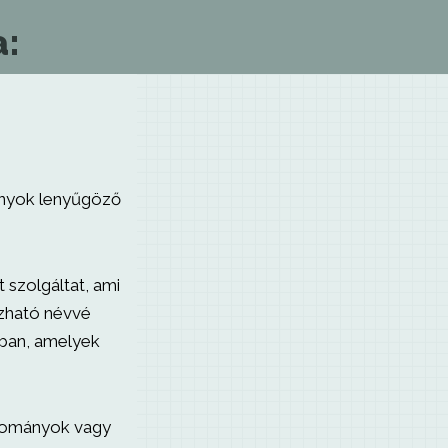
a:
ányok lenyűgöző
szolgáltat, ami
ízható névvé
sában, amelyek
dományok vagy