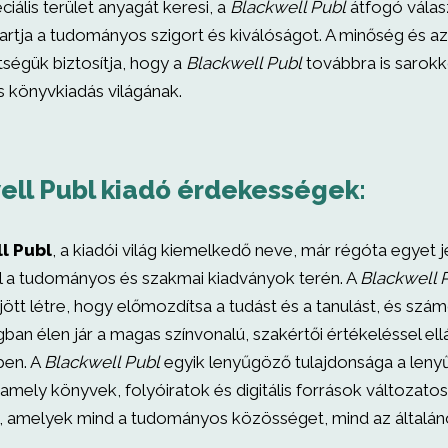
iális terület anyagát keresi, a
Blackwell Publ
átfogó válasz
rtja a tudományos szigort és kiválóságot. A minőség és az 
tségük biztosítja, hogy a
Blackwell Publ
továbbra is sarok
könyvkiadás világának.
ell Publ kiadó érdekességek:
l Publ
, a kiadói világ kiemelkedő neve, már régóta egyet j
l a tudományos és szakmai kiadványok terén. A
Blackwell 
jött létre, hogy előmozdítsa a tudást és a tanulást, és szá
an élen jár a magas színvonalú, szakértői értékeléssel ell
ben. A
Blackwell Publ
egyik lenyűgöző tulajdonsága a len
amely könyvek, folyóiratok és digitális források változato
, amelyek mind a tudományos közösséget, mind az általán