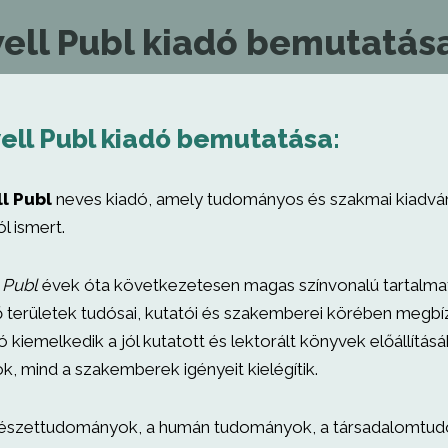
ell Publ kiadó bemutatás
ell Publ kiadó bemutatása:
l Publ
neves kiadó, amely tudományos és szakmai kiadv
l ismert.
 Publ
évek óta következetesen magas színvonalú tartalmat 
 területek tudósai, kutatói és szakemberei körében megb
dó kiemelkedik a jól kutatott és lektorált könyvek előállítá
k, mind a szakemberek igényeit kielégítik.
mészettudományok, a humán tudományok, a társadalomtu