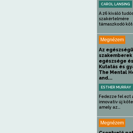
CAROL LANSING
A 26 kiváló tudó
szakértelmére
támaszkodó kötet
Megnézem
Az egészségü
szakemberek 
egészsége és
Kutatás és gy
The Mental H
and...
ESTHER MURRAY
Fedezze fel ezt 
innovatív új köte
amely az...
Megnézem
Csontvelő pat