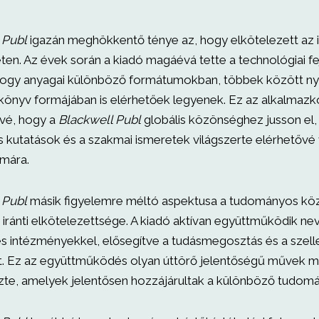
 Publ
igazán meghökkentő ténye az, hogy elkötelezett az i
eten. Az évek során a kiadó magáévá tette a technológiai fe
 hogy anyagai különböző formátumokban, többek között n
-könyv formájában is elérhetőek legyenek. Ez az alkalma
ővé, hogy a
Blackwell Publ
globális közönséghez jusson el, 
kutatások és a szakmai ismeretek világszerte elérhetővé 
mára.
 Publ
másik figyelemre méltó aspektusa a tudományos kö
iránti elkötelezettsége. A kiadó aktívan együttműködik ne
és intézményekkel, elősegítve a tudásmegosztás és a szell
. Ez az együttműködés olyan úttörő jelentőségű művek m
e, amelyek jelentősen hozzájárultak a különböző tudomá