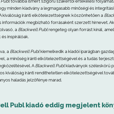
 Publ
továbbá ismert szigorú szakértői értékelési folyamat
 hogy minden kiadvány a legmagasabb minőségi és integritási
. A kiválóság iránti elkötelezettségnek köszönhetően a
Blac
információk megbízható forrásaként szerzett hírnevet. Aká
 olvasó, a
Blackwell Publ
rengeteg olyan forrást kínál, ame
 és inspirálóak.
va, a
Blackwell Publ
kiemelkedik a kiadói iparágban gazda
el, a minőség iránti elkötelezettségével és a tudás terjes
egközelítésével. A
Blackwell Publ
kiadványok széleskörű po
 kiválóság iránti rendíthetetlen elkötelezettségével továb
nyos haladás jelzőfénye marad.
ell Publ kiadó eddig megjelent kön