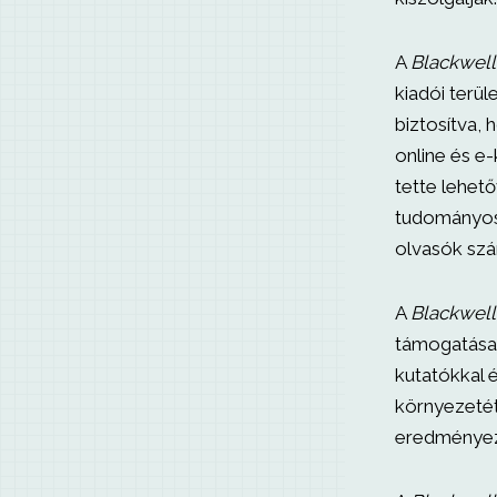
A
Blackwell
kiadói terül
biztosítva,
online és e
tette lehet
tudományos 
olvasók szá
A
Blackwell
támogatása 
kutatókkal 
környezetét
eredményezt