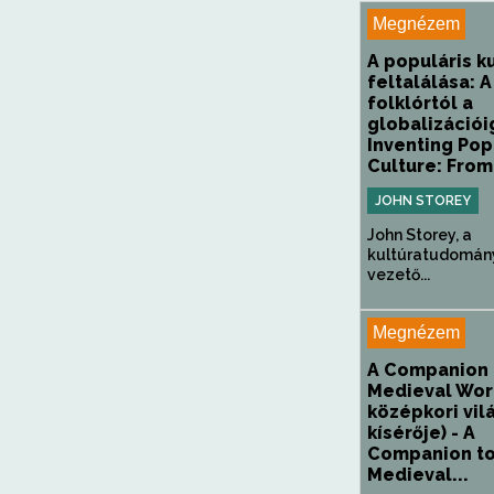
Megnézem
A populáris k
feltalálása: A
folklórtól a
globalizációi
Inventing Pop
Culture: From.
JOHN STOREY
John Storey, a
kultúratudomán
vezető...
Megnézem
A Companion 
Medieval Wor
középkori vil
kísérője) - A
Companion to
Medieval...