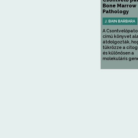
Bone Marrow
Pathology
J. BAIN BARBARA
A Csontvelőpato
című könyvet al
átdolgozták, ho
tükrözze a cito
és különösen a
molekuláris gene