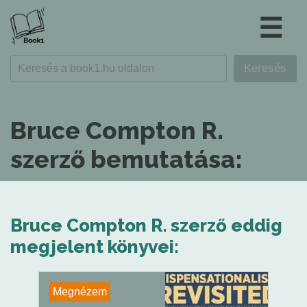
☰
Bruce Compton R.
szerző bemutatása:
Bruce Compton R. szerző eddig
megjelent könyvei:
Megnézem