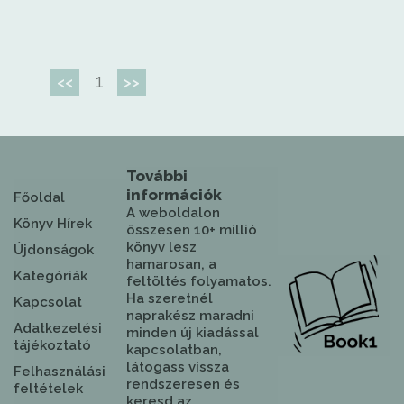
1
<<
>>
További
információk
Főoldal
A weboldalon
Könyv Hírek
összesen 10+ millió
könyv lesz
Újdonságok
hamarosan, a
Kategóriák
feltöltés folyamatos.
Ha szeretnél
Kapcsolat
naprakész maradni
Adatkezelési
minden új kiadással
tájékoztató
kapcsolatban,
látogass vissza
Felhasználási
rendszeresen és
feltételek
keresd az