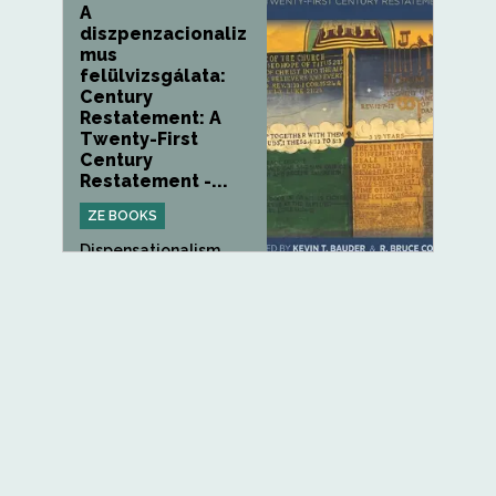
A
diszpenzacionaliz
mus
felülvizsgálata:
Century
Restatement: A
Twenty-First
Century
Restatement -...
ZE BOOKS
Dispensationalism
Revisited: A Twenty-
First...