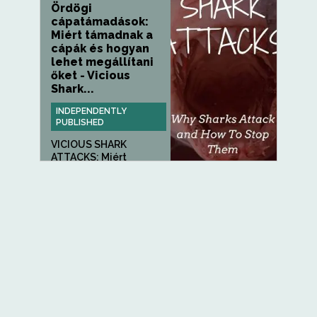
Ördögi
cápatámadások:
Miért támadnak a
cápák és hogyan
lehet megállítani
őket - Vicious
Shark...
INDEPENDENTLY
PUBLISHED
VICIOUS SHARK
ATTACKS: Miért
támadnak a cápák és...