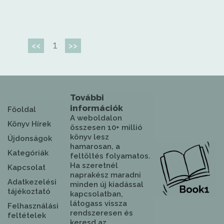
1
<<
>>
További
információk
Főoldal
A weboldalon
Könyv Hírek
összesen 10+ millió
könyv lesz
Újdonságok
hamarosan, a
Kategóriák
feltöltés folyamatos.
Ha szeretnél
Kapcsolat
naprakész maradni
Adatkezelési
minden új kiadással
tájékoztató
kapcsolatban,
látogass vissza
Felhasználási
rendszeresen és
feltételek
keresd az