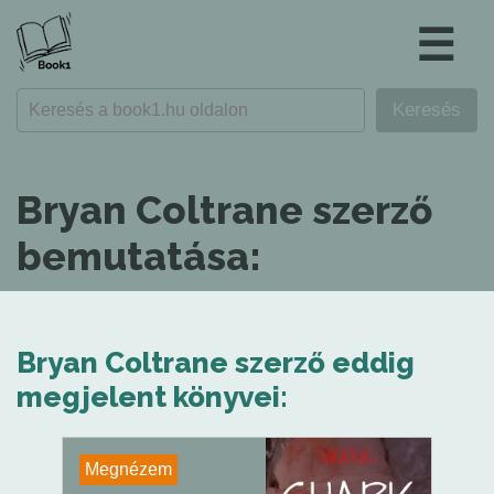
☰
Bryan Coltrane szerző
bemutatása:
Bryan Coltrane szerző eddig
megjelent könyvei:
Megnézem