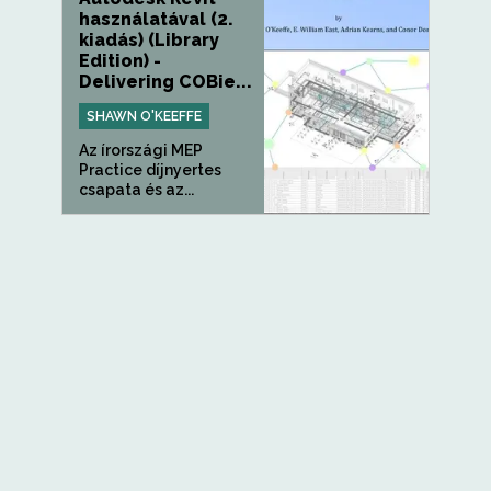
használatával (2.
kiadás) (Library
Edition) -
Delivering COBie...
SHAWN O'KEEFFE
Az írországi MEP
Practice díjnyertes
csapata és az...