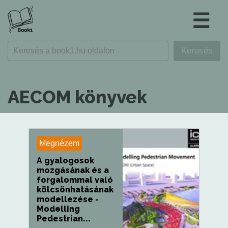
☰
AECOM könyvek
Megnézem
A gyalogosok
mozgásának és a
forgalommal való
kölcsönhatásának
modellezése -
Modelling
Pedestrian...