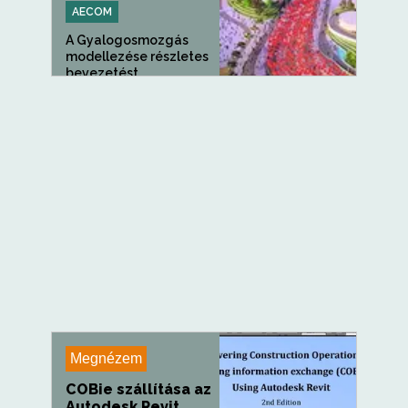
AECOM
A Gyalogosmozgás
modellezése részletes
bevezetést...
Megnézem
COBie szállítása az
Autodesk Revit