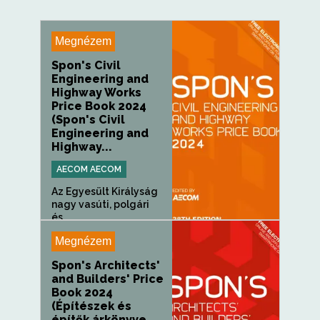
Megnézem
Spon's Civil
Engineering and
Highway Works
Price Book 2024
(Spon's Civil
Engineering and
Highway...
AECOM AECOM
Az Egyesült Királyság
nagy vasúti, polgári
és...
Megnézem
Spon's Architects'
and Builders' Price
Book 2024
(Építészek és
építők árkönyve