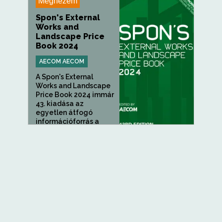
Megnézem
Spon's External
Works and
Landscape Price
Book 2024
AECOM AECOM
A Spon's External
Works and Landscape
Price Book 2024 immár
43. kiadása az
egyetlen átfogó
információforrás a
részletes...