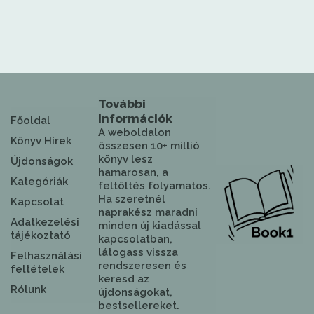
További
információk
Főoldal
A weboldalon
Könyv Hírek
összesen 10+ millió
könyv lesz
Újdonságok
hamarosan, a
Kategóriák
feltöltés folyamatos.
Ha szeretnél
Kapcsolat
naprakész maradni
Adatkezelési
minden új kiadással
tájékoztató
kapcsolatban,
látogass vissza
Felhasználási
rendszeresen és
feltételek
keresd az
Rólunk
újdonságokat,
bestsellereket.