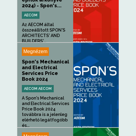
2024) - Spon's...
AECOM
Az AECOM által
összeállított SPON'S
ARCHITECTS' AND
BUILDERS'...
Megnézem
Spon's Mechanical
and Electrical
Services Price
Book 2024
AECOM AECOM
A Spon's Mechanical
and Electrical Services
Price Book 2024
továbbra is a jelenleg
elérhető legátfogóbb
és...