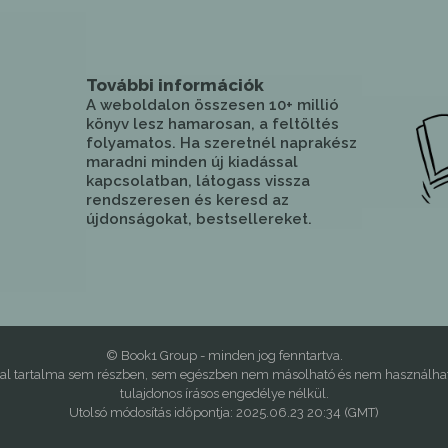
További információk
A weboldalon összesen 10+ millió
könyv lesz hamarosan, a feltöltés
folyamatos. Ha szeretnél naprakész
maradni minden új kiadással
kapcsolatban, látogass vissza
rendszeresen és keresd az
újdonságokat, bestsellereket.
© Book1 Group - minden jog fenntartva.
dal tartalma sem részben, sem egészben nem másolható és nem használható
tulajdonos írásos engedélye nélkül.
Utolsó módosítás időpontja: 2025.06.23 20:34 (GMT)