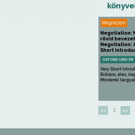
könyvei
Megnézem
Negotiation:
rövid bevezet
Negotiation: 
Short Introdu
OXFORD UNIV PR
Very Short Introd
Briliáns, éles, ins
Mindenki tárgyal.
1
<<
>>