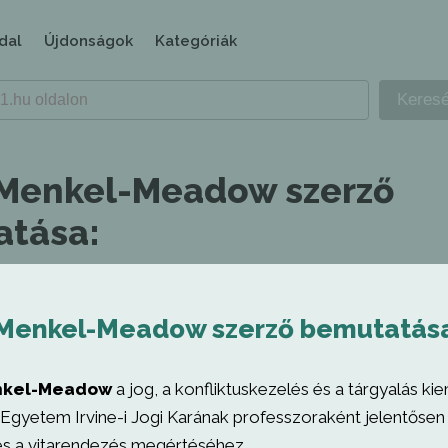
dal
Újdonságok
Kategóriák
 Menkel-Meadow szerző
tása:
 Menkel-Meadow szerző bemutatás
nkel-Meadow
a jog, a konfliktuskezelés és a tárgyalás ki
i Egyetem Irvine-i Jogi Karának professzoraként jelentősen
és a vitarendezés megértéséhez.