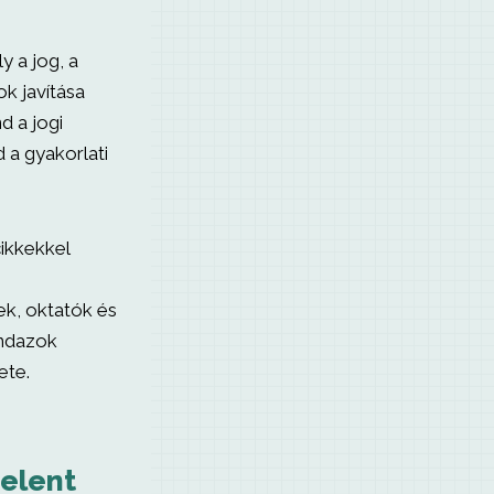
y a jog, a
ok javítása
d a jogi
 a gyakorlati
ikkekkel
ek, oktatók és
indazok
ete.
elent