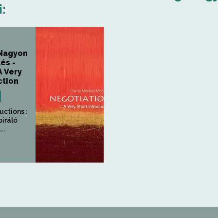
:
 Nagyon
és -
A Very
ction
uctions :
piráló
..