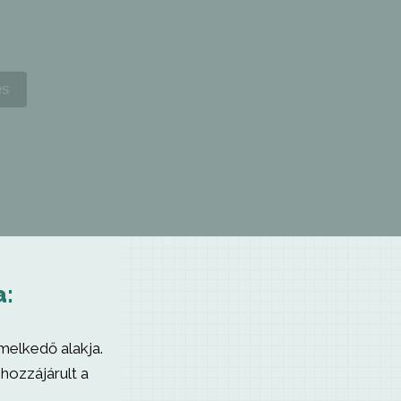
a:
emelkedő alakja.
 hozzájárult a