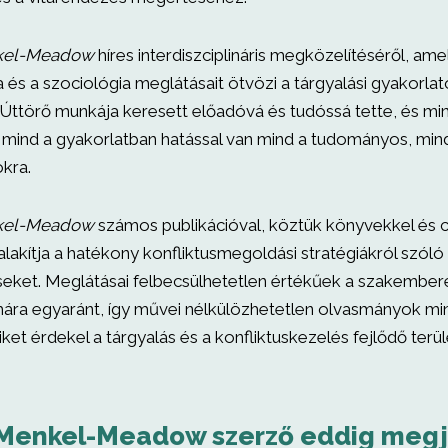
nkel-Meadow
híres interdiszciplináris megközelítéséről, amel
 és a szociológia meglátásait ötvözi a tárgyalási gyakorlat
Úttörő munkája keresett előadóvá és tudóssá tette, és min
 mind a gyakorlatban hatással van mind a tudományos, mind
kra.
nkel-Meadow
számos publikációval, köztük könyvekkel és c
alakítja a hatékony konfliktusmegoldási stratégiákról szóló
eket. Meglátásai felbecsülhetetlen értékűek a szakember
ára egyaránt, így művei nélkülözhetetlen olvasmányok m
ket érdekel a tárgyalás és a konfliktuskezelés fejlődő terül
 Menkel-Meadow szerző eddig megj