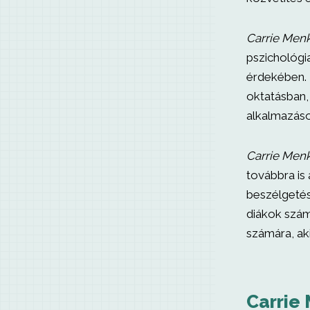
Carrie Me
pszichológia
érdekében. 
oktatásban,
alkalmazáso
Carrie Me
továbbra is 
beszélgetés
diákok szám
számára, aki
Carrie