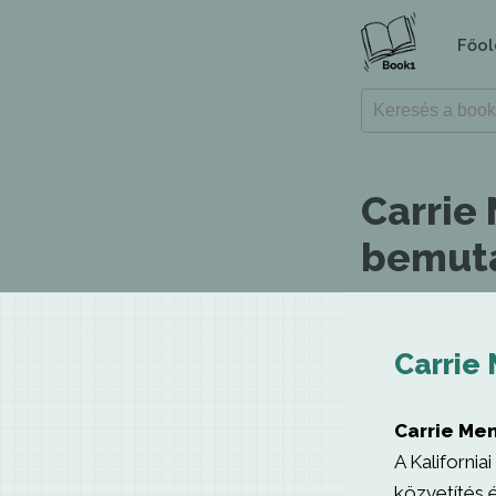
Főol
Carrie
bemuta
Carrie
Carrie Me
A Kalifornia
közvetítés 