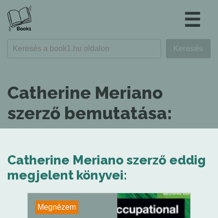
☰
Catherine Meriano
szerző bemutatása:
Catherine Meriano szerző eddig
megjelent könyvei:
Megnézem