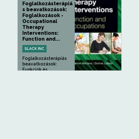
Foglalkozásterápiá
s beavatkozások:
Foglalkozások -
Occupational
Therapy
Interventions:
Function and...
SLACK INC
Foglalkozásterápiás
beavatkozások:
Funkciók és...