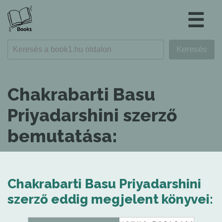
☰
Chakrabarti Basu
Priyadarshini szerző
bemutatása:
Chakrabarti Basu Priyadarshini
szerző eddig megjelent könyvei: