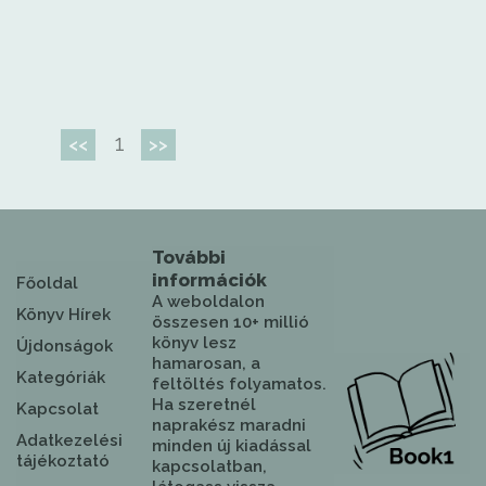
1
<<
>>
További
információk
Főoldal
A weboldalon
Könyv Hírek
összesen 10+ millió
könyv lesz
Újdonságok
hamarosan, a
Kategóriák
feltöltés folyamatos.
Ha szeretnél
Kapcsolat
naprakész maradni
Adatkezelési
minden új kiadással
tájékoztató
kapcsolatban,