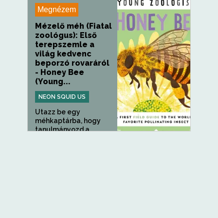
Megnézem
Mézelő méh (Fiatal
zoológus): Első
terepszemle a
világ kedvenc
beporzó rovaráról
- Honey Bee
(Young...
NEON SQUID US
Utazz be egy
méhkaptárba, hogy
tanulmányozd a...