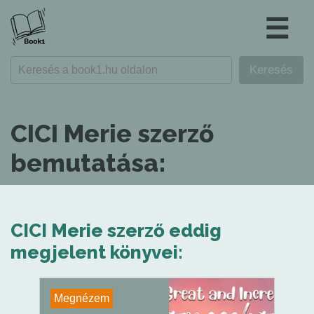
☰
CICI Merie szerző
bemutatása:
CICI Merie szerző eddig
megjelent könyvei:
Megnézem