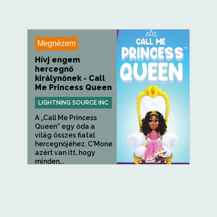
Megnézem
Hívj engem
hercegnő
királynőnek - Call
Me Princess Queen
LIGHTNING SOURCE INC
A „Call Me Princess
Queen” egy óda a
világ összes fiatal
hercegnőjéhez. C'Mone
azért van itt, hogy
minden...