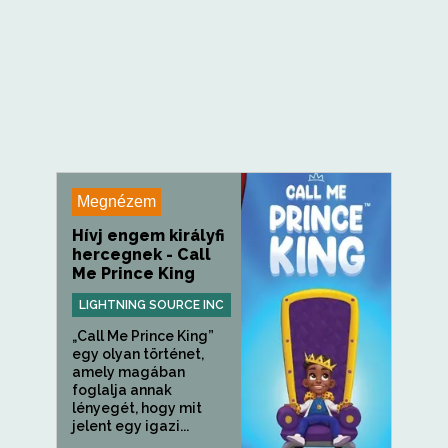
Megnézem
Hívj engem királyfi
hercegnek - Call
Me Prince King
LIGHTNING SOURCE INC
„Call Me Prince King”
egy olyan történet,
amely magában
foglalja annak
lényegét, hogy mit
jelent egy igazi...