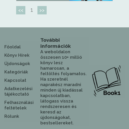
1
<<
>>
További
információk
Főoldal
A weboldalon
Könyv Hírek
összesen 10+ millió
könyv lesz
Újdonságok
hamarosan, a
Kategóriák
feltöltés folyamatos.
Ha szeretnél
Kapcsolat
naprakész maradni
Adatkezelési
minden új kiadással
tájékoztató
kapcsolatban,
látogass vissza
Felhasználási
rendszeresen és
feltételek
keresd az
Rólunk
újdonságokat,
bestsellereket.