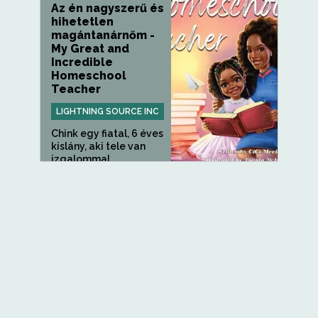
Az én nagyszerű és
hihetetlen
magántanárnőm -
My Great and
Incredible
Homeschool
Teacher
LIGHTNING SOURCE INC
Chink egy fiatal, 6 éves
kislány, aki tele van
izgalommal...