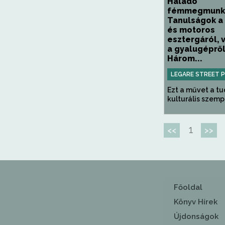
Haladó
fémmegmunká
Tanulságok a
és motoros
esztergáról, 
a gyalugépről 
Három...
LEGARE STREET 
Ezt a művet a t
kulturális szempo
1
<<
>>
Főoldal
Könyv Hírek
Újdonságok