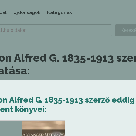
dal
Újdonságok
Kategóriák
n Alfred G. 1835-1913 sze
tása:
n Alfred G. 1835-1913 szerző eddig
ent könyvei: