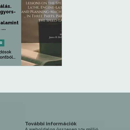
lás.
 gyors-
valamint
...
PR
udósok
ntból...
További információk
A weboldalon összesen 10+ millió