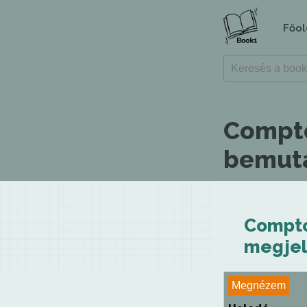
Főol
Compto
bemuta
Compto
megjel
Megnézem