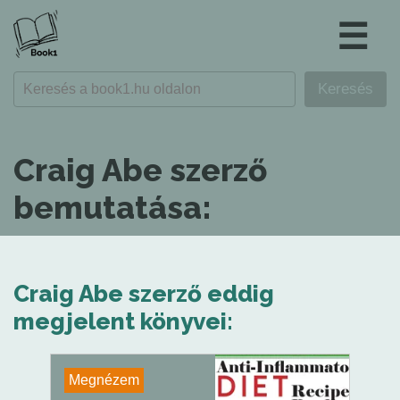
☰
Craig Abe szerző
bemutatása:
Craig Abe szerző eddig
megjelent könyvei:
Megnézem