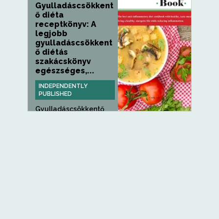
Gyulladáscsökkent
ő diéta
receptkönyv: A
legjobb
gyulladáscsökkent
ő diétás
szakácskönyv
egészséges,...
INDEPENDENTLY
PUBLISHED
Gyulladáscsökkentő
receptek elkészítése...