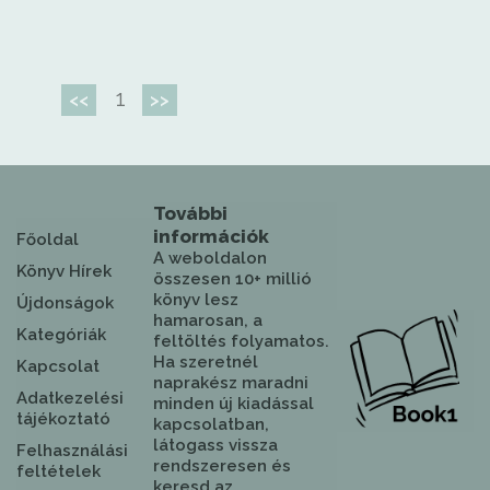
1
<<
>>
További
információk
Főoldal
A weboldalon
Könyv Hírek
összesen 10+ millió
könyv lesz
Újdonságok
hamarosan, a
Kategóriák
feltöltés folyamatos.
Ha szeretnél
Kapcsolat
naprakész maradni
Adatkezelési
minden új kiadással
tájékoztató
kapcsolatban,
látogass vissza
Felhasználási
rendszeresen és
feltételek
keresd az