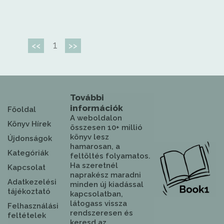
1
<<
>>
További
információk
Főoldal
A weboldalon
Könyv Hírek
összesen 10+ millió
könyv lesz
Újdonságok
hamarosan, a
Kategóriák
feltöltés folyamatos.
Ha szeretnél
Kapcsolat
naprakész maradni
Adatkezelési
minden új kiadással
tájékoztató
kapcsolatban,
látogass vissza
Felhasználási
rendszeresen és
feltételek
keresd az