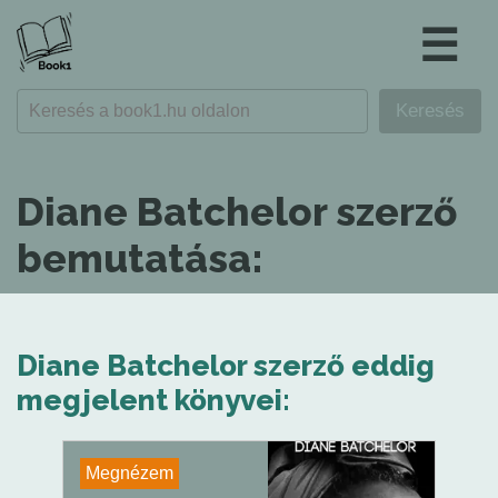
☰
Diane Batchelor szerző
bemutatása:
Diane Batchelor szerző eddig
megjelent könyvei:
Megnézem