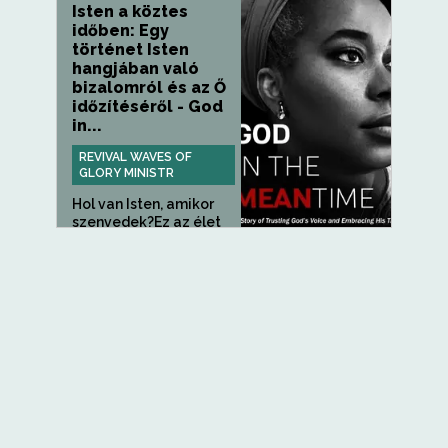
Isten a köztes
időben: Egy
történet Isten
hangjában való
bizalomról és az Ő
időzítéséről - God
in...
REVIVAL WAVES OF
GLORY MINISTR
Hol van Isten, amikor
szenvedek?Ez az élet
egyik...