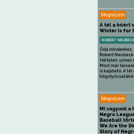
Megnézem
A tél a hóért 
Winter Is for
ROBERT NEUBEC
Óda mindenhez, a
Robert Neubeck
féktelen, színes
Most már társas
is kapható. A tél 
hógolyócsatáké, 
Megnézem
Mi vagyunk a 
Negro Leagu
Baseball tört
We Are the Sh
Story of Negr