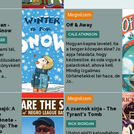
Megnézem
van -
Off & Away
 Snow
CALE ATKINSON
KER
Hogyan kapna levelet, ha
a tenger közepén élne? Jo
mi tél,
apja feladata, hogy
er
kézbesítse, és oda vigye a
 stílusában
palackokat, ahová kell.
könyvként
Mindig izgalmas
a
történetekkel tér haza, de
a...
Jo...
Megnézem
hajó: A
A zsarnok sírja - The
e
Tyrant's Tomb
énete -
RICK RIORDAN
ip: The
o
Utolsó előtti kalandjában