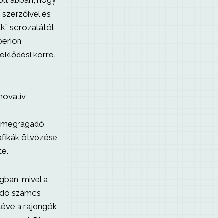
olt abban, hogy
szerzőivel és
ak” sorozatától
perion
eklődési körrel
novatív
et megragadó
rafikák ötvözése
te.
ágban, mivel a
iadó számos
 téve a rajongók