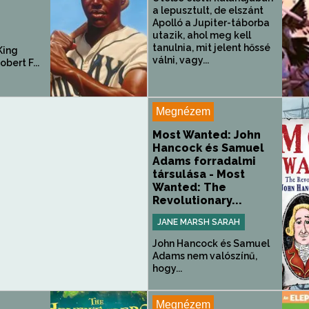
a lepusztult, de elszánt
Apolló a Jupiter-táborba
utazik, ahol meg kell
tanulnia, mit jelent hőssé
King
válni, vagy...
obert F...
Megnézem
Most Wanted: John
Hancock és Samuel
Adams forradalmi
társulása - Most
Wanted: The
Revolutionary...
JANE MARSH SARAH
John Hancock és Samuel
Adams nem valószínű,
hogy...
Megnézem