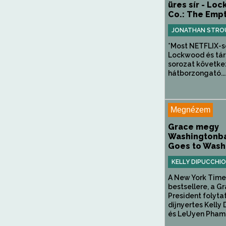
üres sír - Lo
Co.: The Emp
JONATHAN STRO
*Most NETFLIX-s
Lockwood és tár
sorozat követke
hátborzongató...
Megnézem
Grace megy
Washingtonba
Goes to Wash
KELLY DIPUCCHIO
A New York Time
bestsellere, a Gr
President folyt
díjnyertes Kelly
és LeUyen Pham p