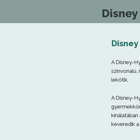
Disney
Disney
A Disney-Hy
színvonalú,
lekötik.
A Disney-Hy
gyermekköny
kínálatában
keveredik a 