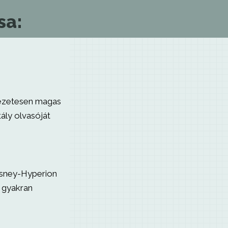
sa:
kezetesen magas
ály olvasóját
Disney-Hyperion
, gyakran