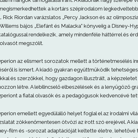
odalmi hangok támogatása iránt. A kiadónak nagy szerepe v
megismerkedhettek a kortárs szépirodalom legkedveltebb 
l. Rick Riordan varázslatos „Percy Jackson és az olimposzi
illems bájos „Elefánt és Malacka” könyveiig a Disney-Hy
atalógussal rendelkezik, amely mindenféle háttérrel és érd
olvasót megszólít.
perion az elismert sorozatok mellett a történetmesélés in
séről is ismert. A kiadó gyakran együttműködik tehetséges
rokkal és szerzőkkel, hogy gazdagon illusztrált, a képzelet
ozzon létre. A lebilincselő elbeszélések és a lenyűgöző g
periont a fiatal olvasók és a pedagógusok kedvencévé tet
erion emellett egyedülálló helyet foglal el az irodalmi vil
zslatát zökkenőmentesen ötvözi az írott szó erejével. A k
ey-film és -sorozat adaptációját keltette életre, lehetővé