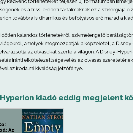
gy kedvenc történeteiket teljesen új formátumban ismerjé
gének és a friss, eredeti tartalmaknak ez a szinergiája biz
rion továbbra is dinamikus és befolyásos erő marad a kiadó
időtlen kalandos történetekről, szívmelengető barátságtö
j világokról, amelyek megmozgatják a képzeletet, a Disne
elvarázsolja az olvasókat szerte a világon. A Disney-Hyper
lés iránti elkötelezettségével és az olvasás szeretetének 
vel az irodalmi kiválóság jelzőfénye.
 Hyperion kiadó eddig megjelent kö
Co:
d: Az