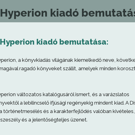
 Hyperion kiadó bemutatá
 Hyperion kiadó bemutatása:
perion, a könyvkiadás világának kiemelkedő neve, követ
 magával ragadó könyveket szállít, amelyek minden koroszt
perion változatos katalógusáról ismert, és a varázslatos
vektől a lebilincselő ifjúsági regényekig mindent kiad. A 
 a történetmesélés és a karakterfejlődés valóban kivételes
szeszély és a jelentőségteljes üzenet.