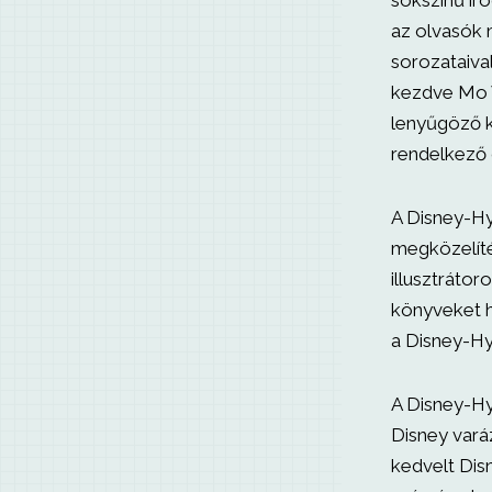
sokszínű ir
az olvasók 
sorozataiva
kezdve Mo W
lenyűgöző k
rendelkező 
A Disney-Hy
megközelíté
illusztráto
könyveket h
a Disney-Hy
A Disney-Hyp
Disney vará
kedvelt Disn