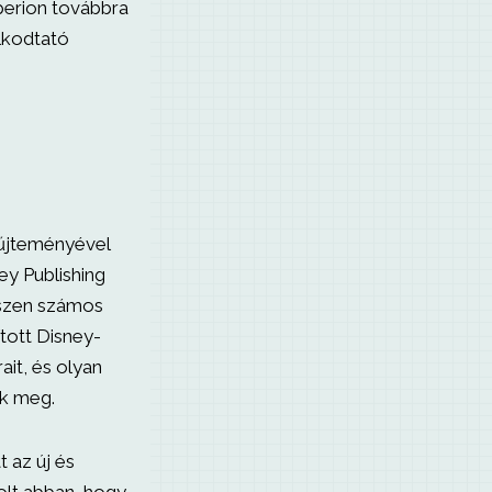
perion továbbra
olkodtató
yűjteményével
ey Publishing
iszen számos
tott Disney-
ait, és olyan
ak meg.
 az új és