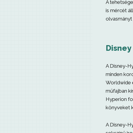
A tehetsége
is mércét ál
olvasmányt 
Disney
A Disney-Hy
minden koro
Worldwide e
műfajban kí
Hyperion fo
könyveket k
A Disney-Hy