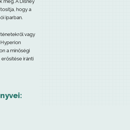
k meg. A Disney
tosítja, hogy a
i iparban.
rténetekről vagy
y-Hyperion
ion a minőségi
erősítése iránti
nyvei: