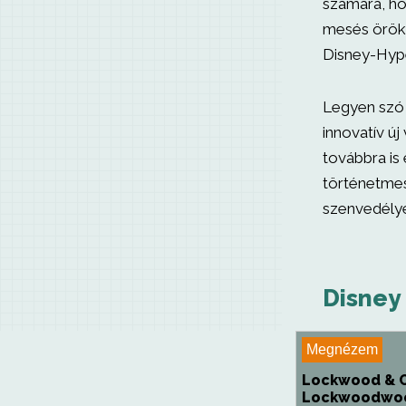
számára, ho
mesés öröksé
Disney-Hype
Legyen szó 
innovatív ú
továbbra is 
történetmesé
szenvedélyé
Disney
Megnézem
Lockwood & 
Lockwoodwoo