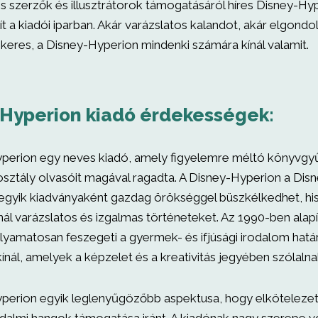
s szerzők és illusztrátorok támogatásáról híres Disney-Hy
lít a kiadói iparban. Akár varázslatos kalandot, akár elgond
keres, a Disney-Hyperion mindenki számára kínál valamit.
 Hyperion kiadó érdekességek:
perion egy neves kiadó, amely figyelemre méltó könyvg
sztály olvasóit magával ragadta. A Disney-Hyperion a Disn
gyik kiadványaként gazdag örökséggel büszkélkedhet, h
nál varázslatos és izgalmas történeteket. Az 1990-ben alapí
lyamatosan feszegeti a gyermek- és ifjúsági irodalom határ
ínál, amelyek a képzelet és a kreativitás jegyében szólaln
perion egyik leglenyűgözőbb aspektusa, hogy elkötelezett