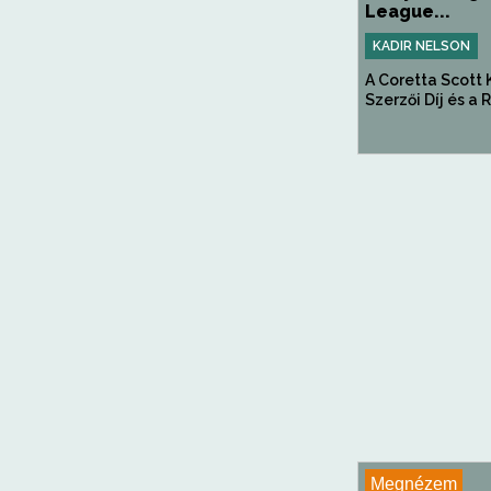
League...
KADIR NELSON
A Coretta Scott 
Szerzői Díj és a R
Megnézem