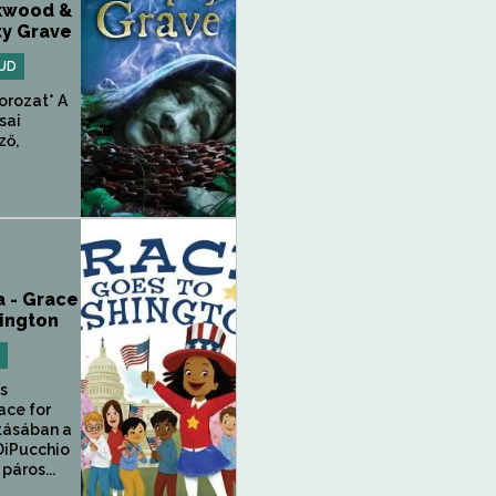
ckwood &
ty Grave
UD
orozat* A
sai
ző,
 - Grace
ington
s
ace for
atásában a
 DiPucchio
áros...