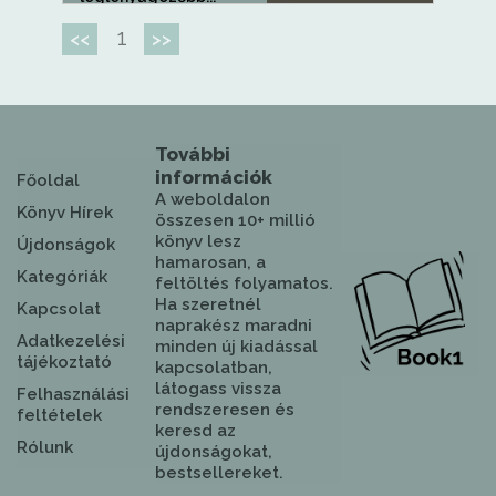
1
<<
>>
További
információk
Főoldal
A weboldalon
Könyv Hírek
összesen 10+ millió
könyv lesz
Újdonságok
hamarosan, a
Kategóriák
feltöltés folyamatos.
Ha szeretnél
Kapcsolat
naprakész maradni
Adatkezelési
minden új kiadással
tájékoztató
kapcsolatban,
látogass vissza
Felhasználási
rendszeresen és
feltételek
keresd az
Rólunk
újdonságokat,
bestsellereket.