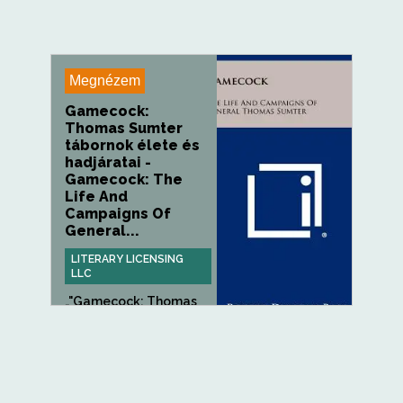
Megnézem
Gamecock:
Thomas Sumter
tábornok élete és
hadjáratai -
Gamecock: The
Life And
Campaigns Of
General...
LITERARY LICENSING
LLC
„"Gamecock: Thomas
Sumter tábornok élete
és...