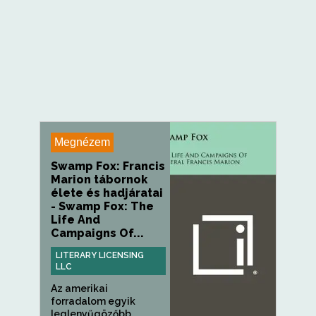
Megnézem
Swamp Fox: Francis
Marion tábornok
élete és hadjáratai
- Swamp Fox: The
Life And
Campaigns Of...
LITERARY LICENSING
LLC
Az amerikai
forradalom egyik
leglenyűgözőbb...