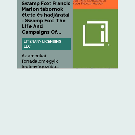
Swamp Fox: Francis
Marion tábornok
élete és hadjáratai
- Swamp Fox: The
Life And
Campaigns Of...
LITERARY LICENSING
LLC
Az amerikai
forradalom egyik
leglenyűgözőbb...