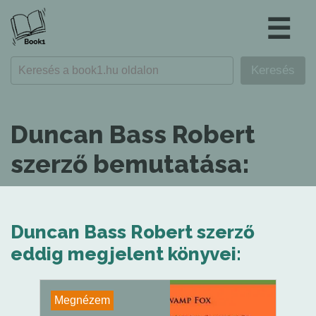
☰
Duncan Bass Robert
szerző bemutatása:
Duncan Bass Robert szerző
eddig megjelent könyvei:
Megnézem