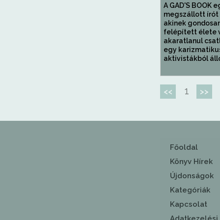
A GAD'S BOOK eg
megszállott írót
akinek gondosa
felépített élete 
akaratlanul csat
egy karizmatiku
aktivistákból álló
1
<<
>>
Főoldal
Könyv Hírek
Újdonságok
Kategóriák
Kapcsolat
Adatkezelési