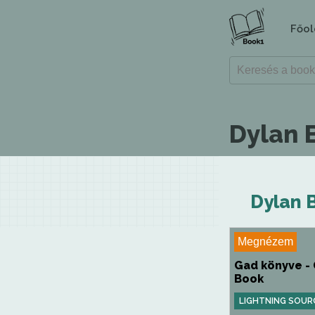
Főol
Dylan 
Dylan 
Megnézem
Gad könyve -
Book
LIGHTNING SOUR