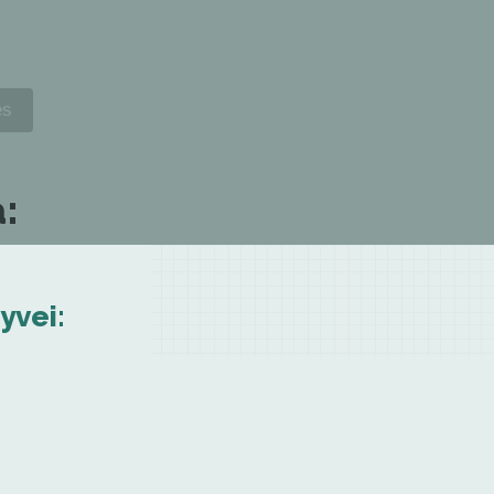
:
yvei: