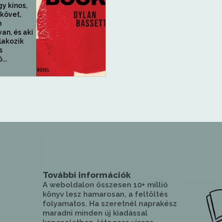
y kínos,
 követ,
n
van, és aki
lakozik
s
...
További információk
A weboldalon összesen 10+ millió
könyv lesz hamarosan, a feltöltés
folyamatos. Ha szeretnél naprakész
maradni minden új kiadással