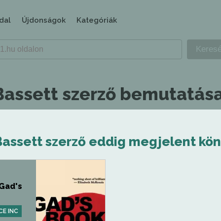
dal
Újdonságok
Kategóriák
Bassett szerző bemutatása
Bassett szerző eddig megjelent kön
 Gad's
CE INC