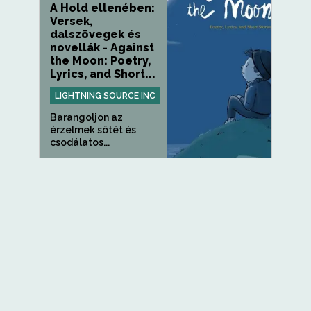
A Hold ellenében:
Versek,
dalszövegek és
novellák - Against
the Moon: Poetry,
Lyrics, and Short...
LIGHTNING SOURCE INC
Barangoljon az
érzelmek sötét és
csodálatos...