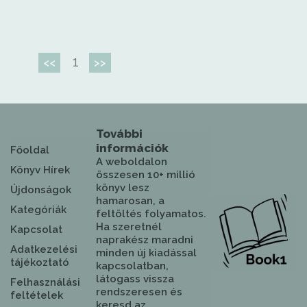
1
<<
>>
További
információk
Főoldal
A weboldalon
Könyv Hírek
összesen 10+ millió
könyv lesz
Újdonságok
hamarosan, a
Kategóriák
feltöltés folyamatos.
Ha szeretnél
Kapcsolat
naprakész maradni
Adatkezelési
minden új kiadással
tájékoztató
kapcsolatban,
látogass vissza
Felhasználási
rendszeresen és
feltételek
keresd az