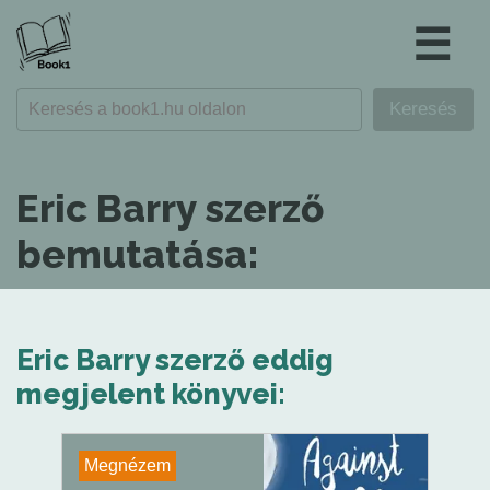
☰
Eric Barry szerző
bemutatása:
Eric Barry szerző eddig
megjelent könyvei:
Megnézem