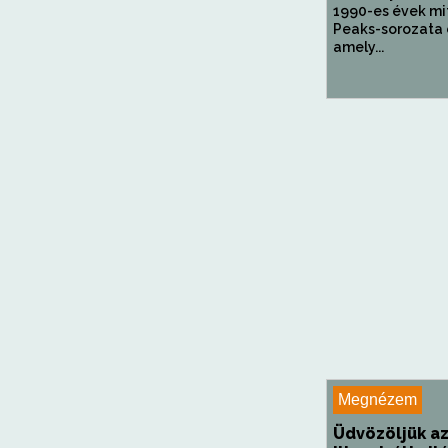
1990-es évek mi
Peaks-sorozata e
amely...
Megnézem
Üdvözöljük a