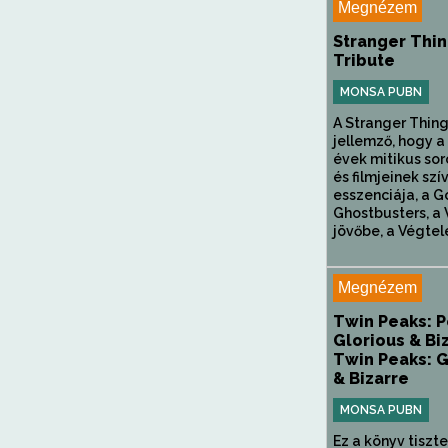
Megnézem
Stranger Thin
Tribute
MONSA PUBN
A Stranger Thin
jellemző, hogy a
évek mitikus so
és filmjeinek szí
esszenciája, a G
Ghostbusters, a 
jövőbe, a Végtele
Megnézem
Twin Peaks: P
Glorious & Biz
Twin Peaks: G
& Bizarre
MONSA PUBN
Ez a könyv tiszt