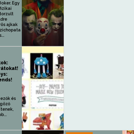
Joker. Egy
fizikai
torzult
ldre
rös ajkak
szichopata
...
kok:
rátokat!
oys:
ends!
ezők és
űgöző
ítenek,
b...