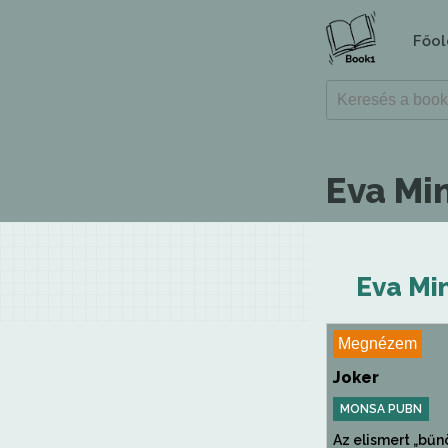
Főol
Eva Mi
Eva Mi
Megnézem
Joker
MONSA PUBN
Az elismert „bű