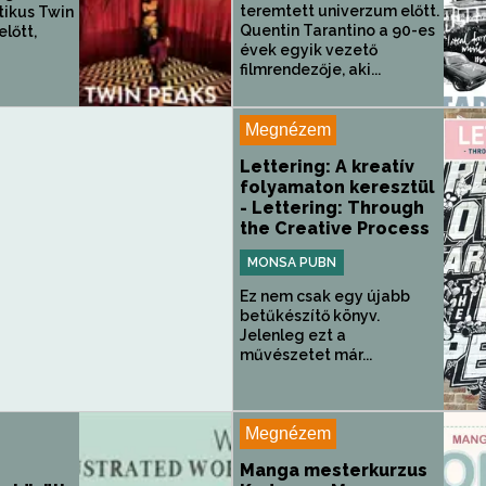
teremtett univerzum előtt.
tikus Twin
Quentin Tarantino a 90-es
lőtt,
évek egyik vezető
filmrendezője, aki...
Megnézem
Lettering: A kreatív
folyamaton keresztül
- Lettering: Through
the Creative Process
MONSA PUBN
Ez nem csak egy újabb
betűkészítő könyv.
Jelenleg ezt a
művészetet már...
Megnézem
z
Manga mesterkurzus