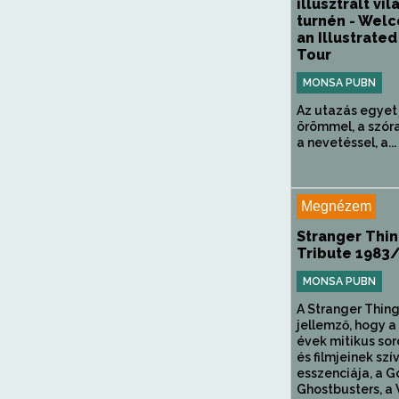
illusztrált vil
turnén - Wel
an Illustrate
Tour
MONSA PUBN
Az utazás egyet 
örömmel, a szór
a nevetéssel, a...
Megnézem
Stranger Thin
Tribute 1983
MONSA PUBN
A Stranger Thin
jellemző, hogy a
évek mitikus so
és filmjeinek szí
esszenciája, a G
Ghostbusters, a V