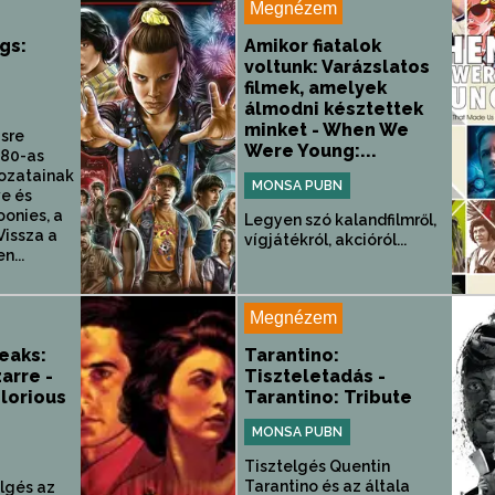
Megnézem
gs:
Amikor fiatalok
voltunk: Varázslatos
filmek, amelyek
álmodni késztettek
minket - When We
gsre
Were Young:...
 80-as
rozatainak
MONSA PUBN
ve és
oonies, a
Legyen szó kalandfilmről,
Vissza a
vígjátékról, akcióról...
n...
Megnézem
eaks:
Tarantino:
arre -
Tiszteletadás -
lorious
Tarantino: Tribute
MONSA PUBN
Tisztelgés Quentin
Tarantino és az általa
elgés az