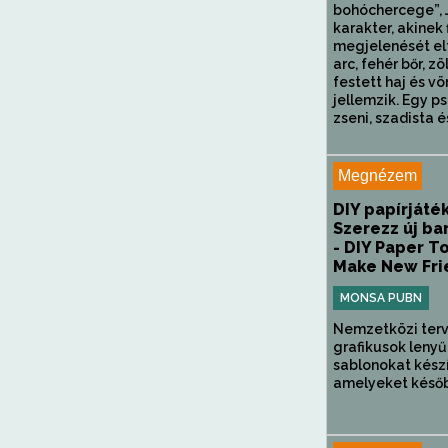
bohóchercege”, 
karakter, akinek 
megjelenését el
arc, fehér bőr, zö
festett haj és vö
jellemzik. Egy p
zseni, szadista és
Megnézem
DIY papírjáté
Szerezz új ba
- DIY Paper T
Make New Fri
MONSA PUBN
Nemzetközi terv
grafikusok leny
sablonokat kész
amelyeket későb