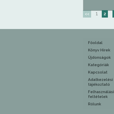
1
<<
2
Főoldal
Könyv Hírek
Újdonságok
Kategóriák
Kapcsolat
Adatkezelési
tájékoztató
Felhasználási
feltételek
Rólunk