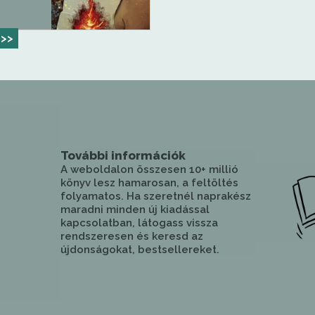
>>
További információk
A weboldalon összesen 10+ millió
könyv lesz hamarosan, a feltöltés
folyamatos. Ha szeretnél naprakész
maradni minden új kiadással
kapcsolatban, látogass vissza
rendszeresen és keresd az
újdonságokat, bestsellereket.