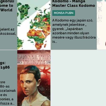
ágkörüli
Kodomo - Manga
come to
Master Class Kodomo
d World
MONSA PUBN
A Kodomo egy japán szó,
amelynek jelentése „
gyerek. „Japánban
jelent az
azonban minden olyan
akozással,
mesére vagy illusztrációra
is...
gs:
/1986
gsre
 80-as
rozatainak
ve és
oonies, a
issza a...