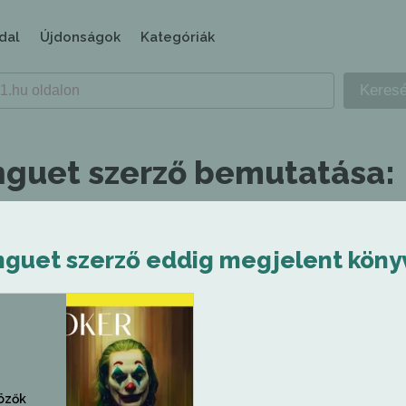
dal
Újdonságok
Kategóriák
nguet szerző bemutatása:
nguet szerző eddig megjelent könyv
nözők