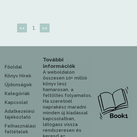
1
<<
>>
További
információk
Főoldal
A weboldalon
Könyv Hírek
összesen 10+ millió
könyv lesz
Újdonságok
hamarosan, a
Kategóriák
feltöltés folyamatos.
Ha szeretnél
Kapcsolat
naprakész maradni
Adatkezelési
minden új kiadással
tájékoztató
kapcsolatban,
látogass vissza
Felhasználási
rendszeresen és
feltételek
keresd az