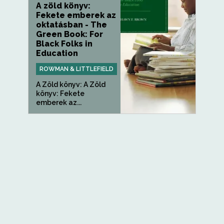
A zöld könyv:
Fekete emberek az
oktatásban - The
Green Book: For
Black Folks in
Education
ROWMAN & LITTLEFIELD
A Zöld könyv: A Zöld
könyv: Fekete
emberek az...