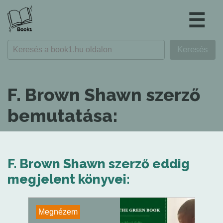
☰
F. Brown Shawn szerző
bemutatása:
F. Brown Shawn szerző eddig
megjelent könyvei:
Megnézem