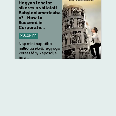
Hogyan lehetsz
sikeres a vállalati
Babyloniamericába
n? - How to
Succeed in
Corporate...
XULON PR
Nap mint nap több
millió törekvő, ragyogó
keresztény kapcsolja
be a...