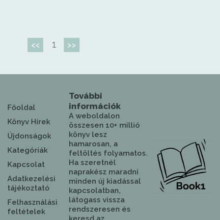
1
<<
>>
További
információk
Főoldal
A weboldalon
Könyv Hírek
összesen 10+ millió
könyv lesz
Újdonságok
hamarosan, a
Kategóriák
feltöltés folyamatos.
Ha szeretnél
Kapcsolat
naprakész maradni
Adatkezelési
minden új kiadással
tájékoztató
kapcsolatban,
látogass vissza
Felhasználási
rendszeresen és
feltételek
keresd az