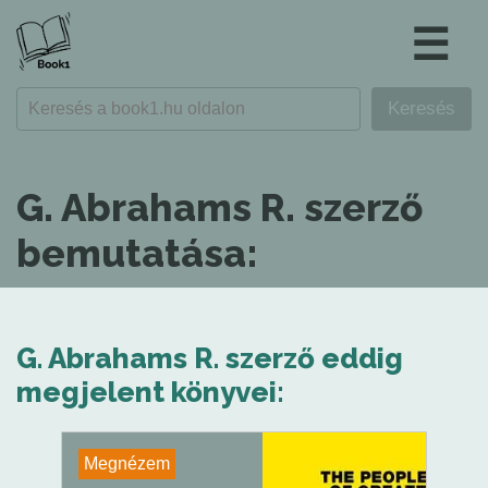
☰
G. Abrahams R. szerző
bemutatása:
G. Abrahams R. szerző eddig
megjelent könyvei:
Megnézem