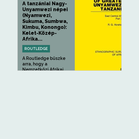
A tanzániai Nagy-
Unyamwezi népei
(Nyamwezi,
Sukuma, Sumbwa,
Kimbu, Konongo):
Kelet-Közép-
Afrika...
ROUTLEDGE
A Routledge büszke
arra, hogy a
Nemzetközi Afrikai...