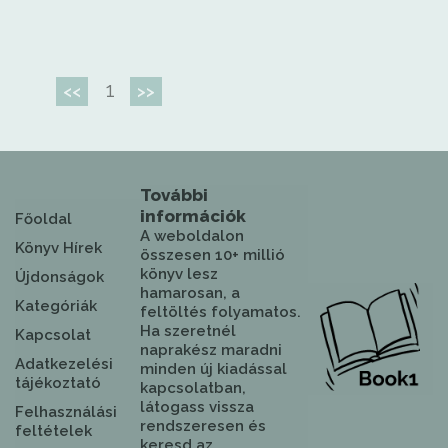
1
<<
>>
További
információk
Főoldal
A weboldalon
Könyv Hírek
összesen 10+ millió
könyv lesz
Újdonságok
hamarosan, a
Kategóriák
feltöltés folyamatos.
Ha szeretnél
Kapcsolat
naprakész maradni
Adatkezelési
minden új kiadással
tájékoztató
kapcsolatban,
látogass vissza
Felhasználási
rendszeresen és
feltételek
keresd az