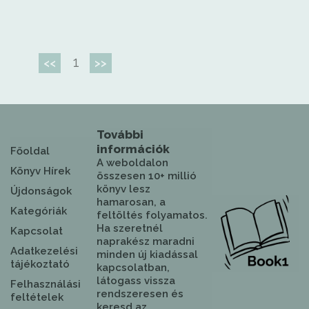
1
<<
>>
További
információk
Főoldal
A weboldalon
Könyv Hírek
összesen 10+ millió
könyv lesz
Újdonságok
hamarosan, a
Kategóriák
feltöltés folyamatos.
Ha szeretnél
Kapcsolat
naprakész maradni
Adatkezelési
minden új kiadással
tájékoztató
kapcsolatban,
látogass vissza
Felhasználási
rendszeresen és
feltételek
keresd az