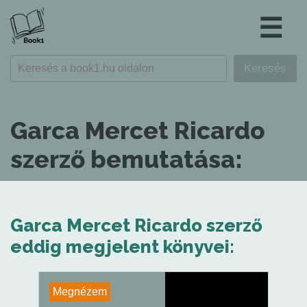
☰
Garca Mercet Ricardo
szerző bemutatása:
Garca Mercet Ricardo szerző
eddig megjelent könyvei:
Megnézem