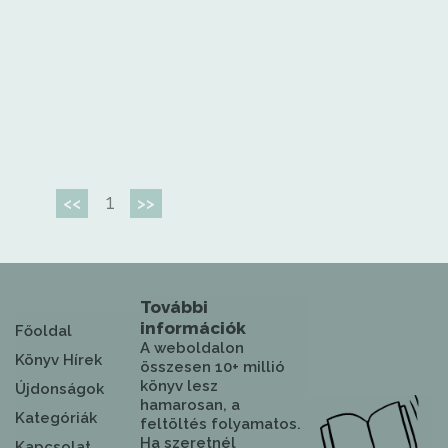
1
<<
>>
További
információk
Főoldal
A weboldalon
Könyv Hírek
összesen 10+ millió
könyv lesz
Újdonságok
hamarosan, a
Kategóriák
feltöltés folyamatos.
Ha szeretnél
Kapcsolat