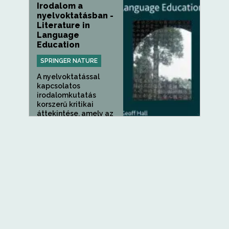
Irodalom a
nyelvoktatásban -
Literature in
Language
Education
SPRINGER NATURE
A nyelvoktatással
kapcsolatos
irodalomkutatás
korszerű kritikai
áttekintése, amely az
angol és a modern...