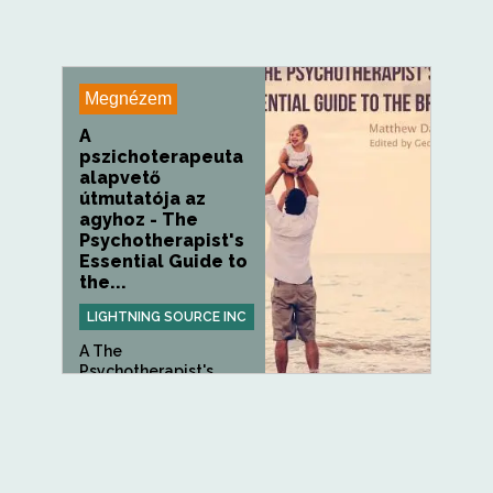
Megnézem
A
pszichoterapeuta
alapvető
útmutatója az
agyhoz - The
Psychotherapist's
Essential Guide to
the...
LIGHTNING SOURCE INC
A The
Psychotherapist's
Essential Guide to the...