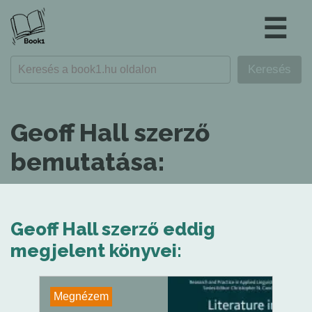
☰
Geoff Hall szerző
bemutatása:
Geoff Hall szerző eddig
megjelent könyvei:
Megnézem