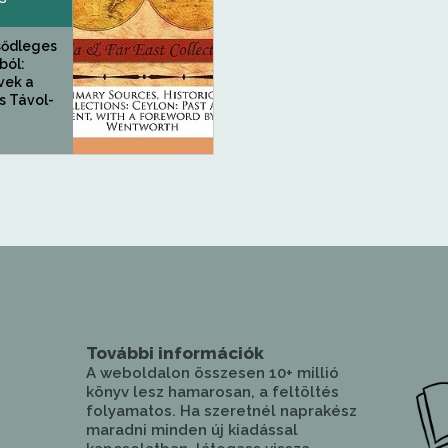
lsődleges
ból:
vek a
s Távol-
További információk
A weboldalon összesen 10+ millió
könyv lesz hamarosan, a feltöltés
folyamatos. Ha szeretnél naprakész
maradni minden új kiadással