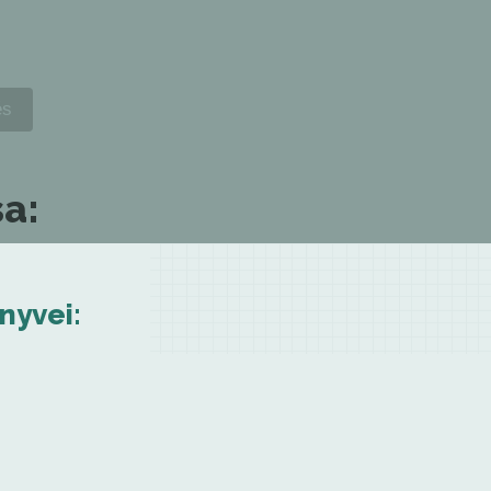
a:
nyvei: