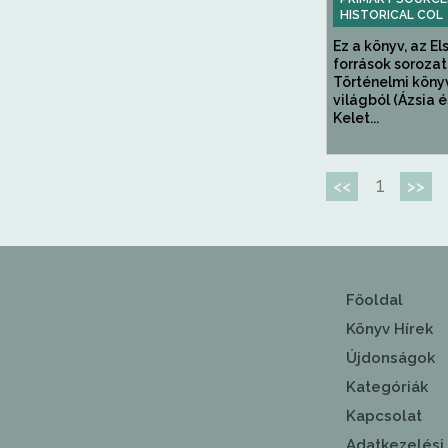
HISTORICAL COL
Ez a könyv, az E
források sorozat
Történelmi köny
világból (Ázsia é
Kelet...
1
<<
>>
Főoldal
Könyv Hírek
Újdonságok
Kategóriák
Kapcsolat
Adatkezelési