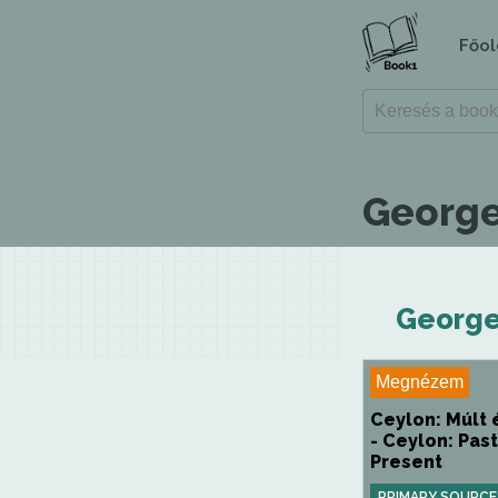
Főol
George
George
Megnézem
Ceylon: Múlt 
- Ceylon: Pas
Present
PRIMARY SOURCE