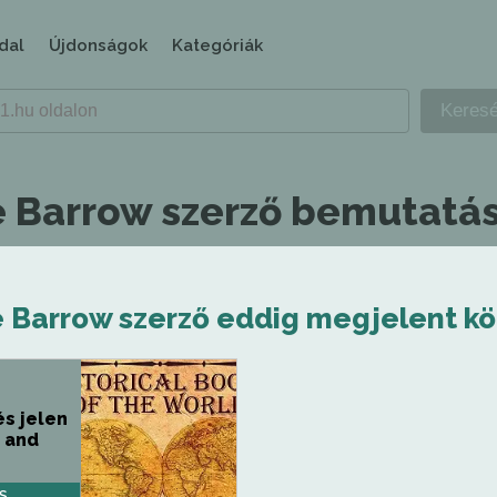
dal
Újdonságok
Kategóriák
 Barrow szerző bemutatás
 Barrow szerző eddig megjelent kö
és jelen
t and
S