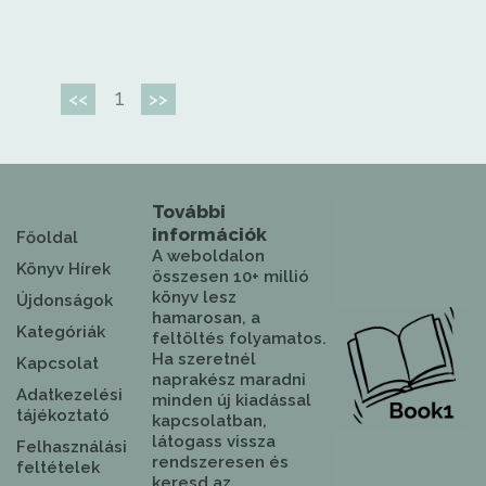
1
<<
>>
További
információk
Főoldal
A weboldalon
Könyv Hírek
összesen 10+ millió
könyv lesz
Újdonságok
hamarosan, a
Kategóriák
feltöltés folyamatos.
Ha szeretnél
Kapcsolat
naprakész maradni
Adatkezelési
minden új kiadással
tájékoztató
kapcsolatban,
látogass vissza
Felhasználási
rendszeresen és
feltételek
keresd az