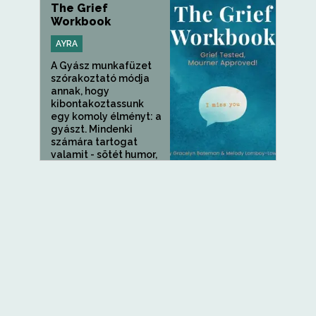
The Grief
Workbook
AYRA
A Gyász munkafüzet
szórakoztató módja
annak, hogy
kibontakoztassunk
egy komoly élményt: a
gyászt. Mindenki
számára tartogat
valamit - sötét humor,
néhány szójáték,...