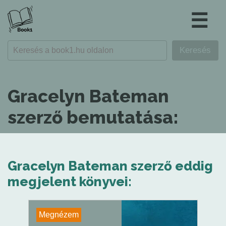
☰
Gracelyn Bateman
szerző bemutatása:
Gracelyn Bateman szerző eddig
megjelent könyvei:
Megnézem