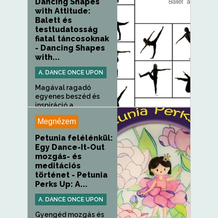
Dancing Shapes
with Attitude:
Balett és
testtudatosság
fiatal táncosoknak
- Dancing Shapes
with...
A. DANCE ONCE UPON
Magával ragadó
egyenes beszéd és
inspiráció a...
Megnézem
Petunia felélénkül:
Egy Dance-It-Out
mozgás- és
meditációs
történet - Petunia
Perks Up: A...
A. DANCE ONCE UPON
Gyengéd mozgás és