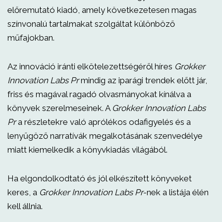
előremutató kiadó, amely következetesen magas
színvonalú tartalmakat szolgáltat különböző
műfajokban.
Az innováció iránti elkötelezettségéről híres
Grokker
Innovation Labs Pr
mindig az iparági trendek előtt jár,
friss és magával ragadó olvasmányokat kínálva a
könyvek szerelmeseinek. A
Grokker Innovation Labs
Pr
a részletekre való aprólékos odafigyelés és a
lenyűgöző narratívák megalkotásának szenvedélye
miatt kiemelkedik a könyvkiadás világából.
Ha elgondolkodtató és jól elkészített könyveket
keres, a
Grokker Innovation Labs Pr
-nek a listája élén
kell állnia.