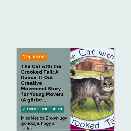
Megnézem
The Cat with the
Crooked Tail: A
Dance-It-Out
Creative
Movement Story
for Young Movers
(A görbe...
A. DANCE ONCE UPON
Miss Merida Brown úgy
gondolja, hogy a
farka...