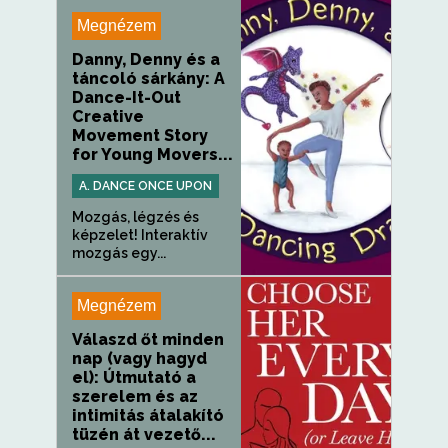
Megnézem
Danny, Denny és a
táncoló sárkány: A
Dance-It-Out
Creative
Movement Story
for Young Movers...
A. DANCE ONCE UPON
Mozgás, légzés és
képzelet! Interaktív
mozgás egy...
Megnézem
Válaszd őt minden
nap (vagy hagyd
el): Útmutató a
szerelem és az
intimitás átalakító
tüzén át vezető...