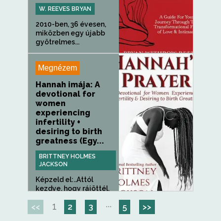
W. REEVES BRYAN
2010-ben, 36 évesen,
miközben egy újabb
gyötrelmes...
Megnézem
Hannah imája: A
devotional for
women
experiencing
infertility +
desiring to birth
greatness (Egy...
BRITTNEY HOLMES
JACKSON
Képzeld el:..Attól
kezdve, hogy rájöttél,
hogy...
1
···
<<
2
3
5
>>