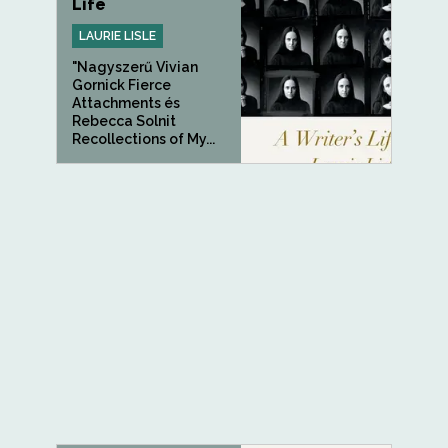
Life
LAURIE LISLE
"Nagyszerű Vivian
Gornick Fierce
Attachments és
Rebecca Solnit
Recollections of My...