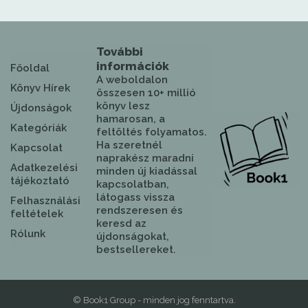
További
információk
Főoldal
A weboldalon
Könyv Hírek
összesen 10+ millió
könyv lesz
Újdonságok
hamarosan, a
Kategóriák
feltöltés folyamatos.
Ha szeretnél
Kapcsolat
naprakész maradni
Adatkezelési
minden új kiadással
tájékoztató
kapcsolatban,
látogass vissza
Felhasználási
rendszeresen és
feltételek
keresd az
Rólunk
újdonságokat,
bestsellereket.
© Book1 Group - minden jog fenntartva.