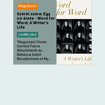
Megnézem
Szóról szóra: Egy
író élete - Word for
Word: A Writer's
Life
LAURIE LISLE
"Nagyszerű Vivian
Gornick Fierce
Attachments és
Rebecca Solnit
Recollections of My...