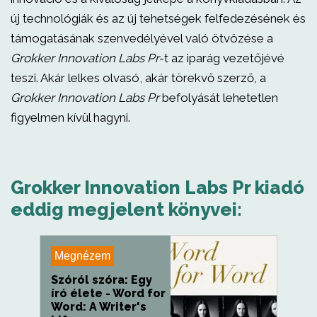
új technológiák és az új tehetségek felfedezésének és
támogatásának szenvedélyével való ötvözése a
Grokker Innovation Labs Pr
-t az iparág vezetőjévé
teszi. Akár lelkes olvasó, akár törekvő szerző, a
Grokker Innovation Labs Pr
befolyását lehetetlen
figyelmen kívül hagyni.
Grokker Innovation Labs Pr kiadó
eddig megjelent könyvei:
Megnézem
Szóról szóra: Egy
író élete - Word for
Word: A Writer's