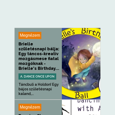
Megnézem
Brielle
születésnapi bálja:
Egy táncos-kreatív
mozgásmese fiatal
mozgóknak -
Brielle's Birthday...
A. DANCE ONCE UPON
Táncbuli a Holdon! Egy
bájos születésnapi
kaland,...
Megnézem