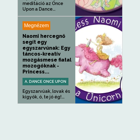
meditáció az Once
Upon a Dance...
Megnézem
Naomi hercegnő
segít egy
egyszarvúnak: Egy
táncos-kreatív
mozgásmese fiatal
mozogóknak -
Princess...
A. DANCE ONCE UPON
Egyszarvúak, lovak és
kígyók, ó, te jó ég!...