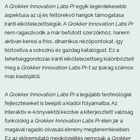
A
Grokker Innovation Labs Pr
egyik legérdekesebb
aspektusa az új és feltörekvő hangok támogatása
iránti elkötelezettségük. A
Grokker Innovation Labs Pr
nem ragaszkodik a már befutott szerzőkhöz, hanem
aktívan keresi a friss, dinamikus nézőpontokat, így
biztosítva a sokszínű és gazdag katalógust. Ez a
tehetséggondozás iránti elkötelezettség különbözteti
meg a
Grokker Innovation Labs Pr
-t az iparág számos
más kiadójától.
A
Grokker Innovation Labs Pr
a legújabb technológiai
fejlesztéseket is beépíti a kiadói folyamatba. Az
interaktív e-könyvektől kezdve a kiterjesztett valóság
funkciókig a
Grokker Innovation Labs Pr
élen jár a
magával ragadó olvasási élmény megteremtésében.
Ez az előremutató megközelítés nemcsak a
Grokker