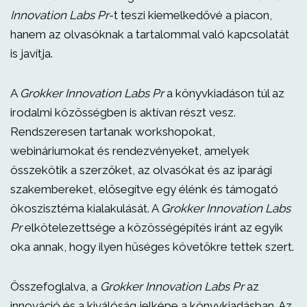
Innovation Labs Pr
-t teszi kiemelkedővé a piacon,
hanem az olvasóknak a tartalommal való kapcsolatát
is javítja.
A
Grokker Innovation Labs Pr
a könyvkiadáson túl az
irodalmi közösségben is aktívan részt vesz.
Rendszeresen tartanak workshopokat,
webináriumokat és rendezvényeket, amelyek
összekötik a szerzőket, az olvasókat és az iparági
szakembereket, elősegítve egy élénk és támogató
ökoszisztéma kialakulását. A
Grokker Innovation Labs
Pr
elkötelezettsége a közösségépítés iránt az egyik
oka annak, hogy ilyen hűséges követőkre tettek szert.
Összefoglalva, a
Grokker Innovation Labs Pr
az
innováció és a kiválóság jelképe a könyvkiadásban. Az