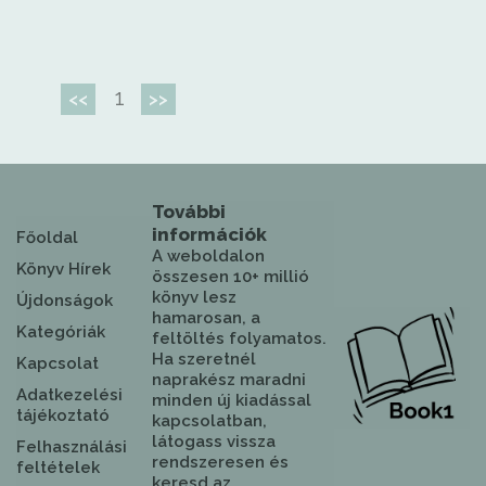
1
<<
>>
További
információk
Főoldal
A weboldalon
Könyv Hírek
összesen 10+ millió
könyv lesz
Újdonságok
hamarosan, a
Kategóriák
feltöltés folyamatos.
Ha szeretnél
Kapcsolat
naprakész maradni
Adatkezelési
minden új kiadással
tájékoztató
kapcsolatban,
látogass vissza
Felhasználási
rendszeresen és
feltételek
keresd az