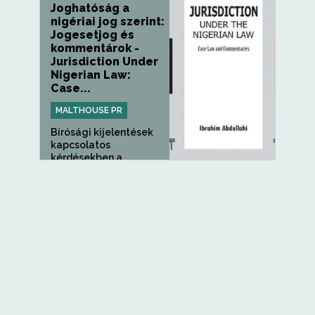
Joghatóság a
nigériai jog szerint:
Jogesetjog és
kommentárok -
Jurisdiction Under
Nigerian Law:
Case...
MALTHOUSE PR
Bírósági kijelentések
kapcsolatos
kérdésekben a...