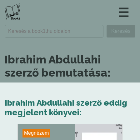
☰
Ibrahim Abdullahi
szerző bemutatása:
Ibrahim Abdullahi szerző eddig
megjelent könyvei:
Megnézem