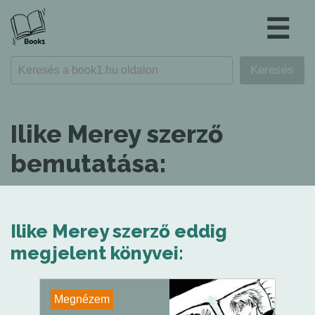
☰
Ilike Merey szerző
bemutatása:
Ilike Merey szerző eddig
megjelent könyvei:
Megnézem