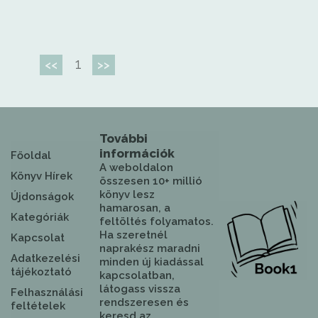
1
<<
>>
További
információk
Főoldal
A weboldalon
Könyv Hírek
összesen 10+ millió
könyv lesz
Újdonságok
hamarosan, a
Kategóriák
feltöltés folyamatos.
Ha szeretnél
Kapcsolat
naprakész maradni
Adatkezelési
minden új kiadással
tájékoztató
kapcsolatban,
látogass vissza
Felhasználási
rendszeresen és
feltételek
keresd az