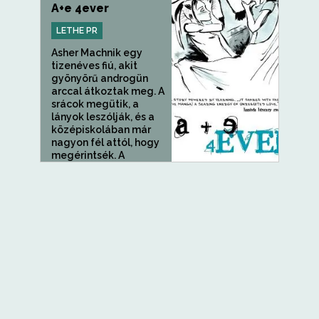
A+e 4ever
LETHE PR
Asher Machnik egy
tizenéves fiú, akit
gyönyörű androgün
arccal átkoztak meg. A
srácok megütik, a
lányok leszólják, és a
középiskolában már
nagyon fél attól, hogy
megérintsék. A
művészet...