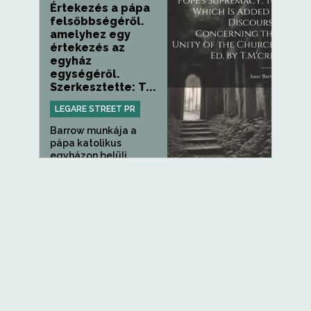
Értekezés a pápa
felsőbbségéről.
amelyhez egy
értekezés az
egyház
egységéről.
Szerkesztette: T...
LEGARE STREET PR
Barrow munkája a
pápa katolikus
egyházon belüli...