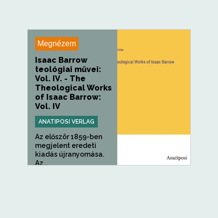
Megnézem
Isaac Barrow
teológiai művei:
Vol. IV. - The
Theological Works
of Isaac Barrow:
Vol. IV
ANATIPOSI VERLAG
Az először 1859-ben
megjelent eredeti
kiadás újranyomása.
Az...