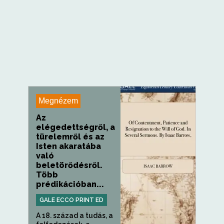
Megnézem
Az
elégedettségről, a
türelemről és az
Isten akaratába
való
beletörődésről.
Több
prédikációban...
GALE ECCO PRINT ED
A 18. század a tudás, a