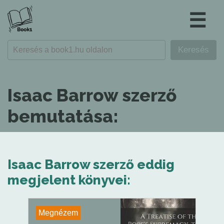
☰
Isaac Barrow szerző
bemutatása:
Isaac Barrow szerző eddig
megjelent könyvei:
Megnézem