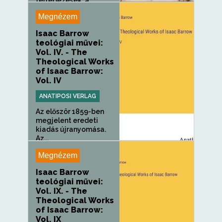
felfedezések, a
gyorsan...
Megnézem
Isaac Barrow
teológiai művei:
Vol. IV. - The
Theological Works
of Isaac Barrow:
Vol. IV
ANATIPOSI VERLAG
Az először 1859-ben
megjelent eredeti
kiadás újranyomása.
Az...
Megnézem
Isaac Barrow
teológiai művei:
Vol. IX. - The
Theological Works
of Isaac Barrow:
Vol. IX