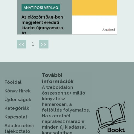
ANATIPOSI VERLAG
Az először 1859-ben
megjelent eredeti
kiadás újranyomása.
Az...
1
<<
>>
További
információk
Főoldal
A weboldalon
Könyv Hírek
összesen 10+ millió
könyv lesz
Újdonságok
hamarosan, a
Kategóriák
feltöltés folyamatos.
Ha szeretnél
Kapcsolat
naprakész maradni
Adatkezelési
minden új kiadással
tájékoztató
kapcsolatban,