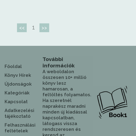
1
<<
>>
További
információk
Főoldal
A weboldalon
Könyv Hírek
összesen 10+ millió
könyv lesz
Újdonságok
hamarosan, a
Kategóriák
feltöltés folyamatos.
Ha szeretnél
Kapcsolat
naprakész maradni
Adatkezelési
minden új kiadással
tájékoztató
kapcsolatban,
látogass vissza
Felhasználási
rendszeresen és
feltételek
keresd az