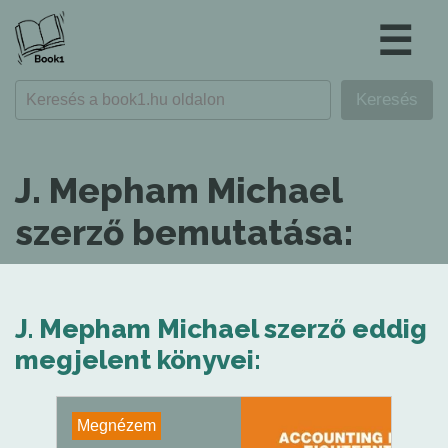
☰
J. Mepham Michael
szerző bemutatása:
J. Mepham Michael szerző eddig
megjelent könyvei:
Megnézem