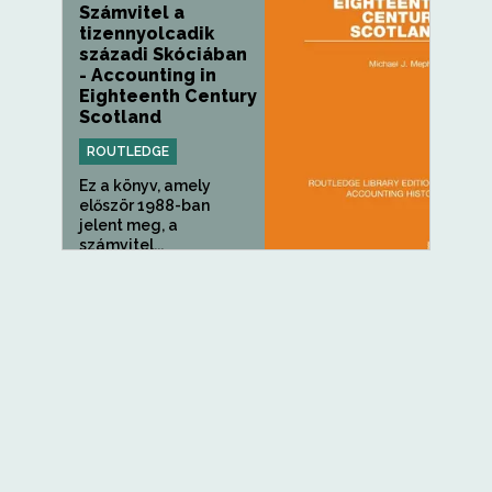
Számvitel a
tizennyolcadik
századi Skóciában
- Accounting in
Eighteenth Century
Scotland
ROUTLEDGE
Ez a könyv, amely
először 1988-ban
jelent meg, a
számvitel...