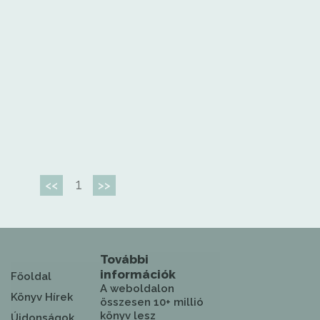
1
<<
>>
További
információk
Főoldal
A weboldalon
Könyv Hírek
összesen 10+ millió
könyv lesz
Újdonságok