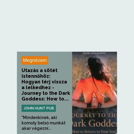
Megnézem
Utazás a sötét
istennőhöz:
Hogyan térj vissza
a lelkedhez -
Journey to the Dark
Goddess: How to...
JOHN HUNT PUB
"Mindenkinek, aki
komoly belső munkát
akar végezni...