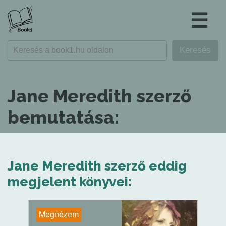
☰
Jane Meredith szerző
bemutatása:
Jane Meredith szerző eddig
megjelent könyvei:
Megnézem