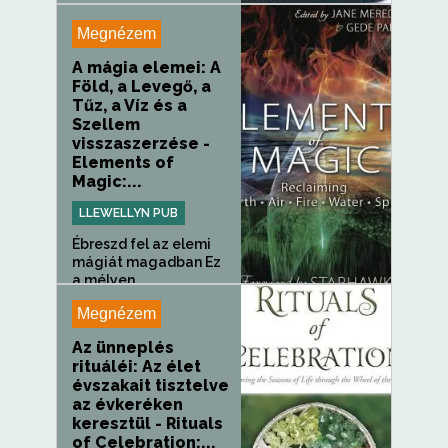
Megnézem
A mágia elemei: A
Föld, a Levegő, a
Tűz, a Víz és a
Szellem
visszaszerzése -
Elements of
Magic:...
LLEWELLYN PUB
Ébreszd fel az elemi
mágiát magadban Ez
a mélyen...
Megnézem
Az ünneplés
rituáléi: Az élet
évszakait tisztelve
az évkeréken
keresztül - Rituals
of Celebration:...