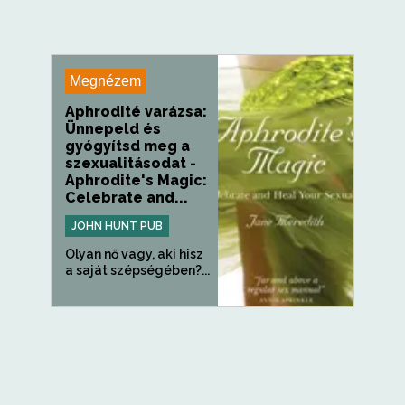
Megnézem
Aphrodité varázsa:
Ünnepeld és
gyógyítsd meg a
szexualitásodat -
Aphrodite's Magic:
Celebrate and...
JOHN HUNT PUB
Olyan nő vagy, aki hisz
a saját szépségében?...