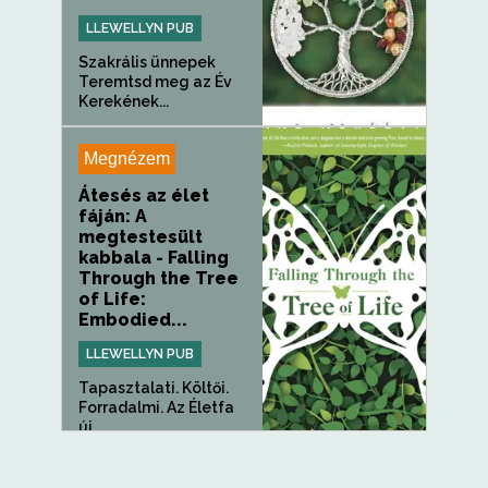
LLEWELLYN PUB
Szakrális ünnepek
Teremtsd meg az Év
Kerekének...
Megnézem
Átesés az élet
fáján: A
megtestesült
kabbala - Falling
Through the Tree
of Life:
Embodied...
LLEWELLYN PUB
Tapasztalati. Költői.
Forradalmi. Az Életfa
új...