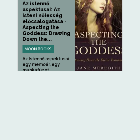
Az istennő
aspektusai: Az
isteni nőiesség
előcsalogatása -
Aspecting the
Goddess: Drawing
Down the...
MOON BOOKS
Az Istennő aspektusai
egy memoár, egy
munkafüzet...