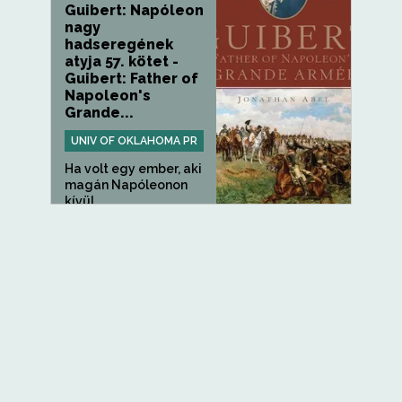
Guibert: Napóleon
nagy
hadseregének
atyja 57. kötet -
Guibert: Father of
Napoleon's
Grande...
UNIV OF OKLAHOMA PR
Ha volt egy ember, aki
magán Napóleonon
kívül...