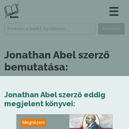
☰
Jonathan Abel szerző
bemutatása:
Jonathan Abel szerző eddig
megjelent könyvei:
Megnézem