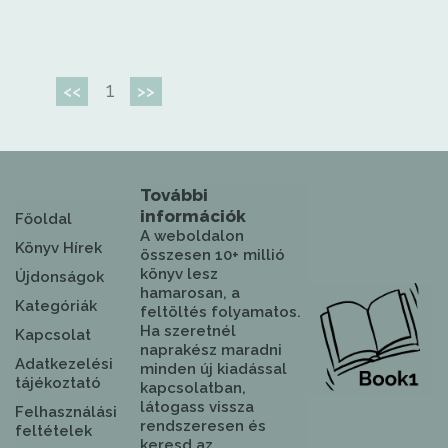
1
<<
>>
További
információk
Főoldal
A weboldalon
Könyv Hírek
összesen 10+ millió
könyv lesz
Újdonságok
hamarosan, a
Kategóriák
feltöltés folyamatos.
Ha szeretnél
Kapcsolat
naprakész maradni
Adatkezelési
minden új kiadással
tájékoztató
kapcsolatban,
látogass vissza
Felhasználási
rendszeresen és
feltételek
keresd az