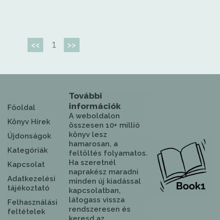
1
<<
>>
További
információk
Főoldal
A weboldalon
Könyv Hírek
összesen 10+ millió
könyv lesz
Újdonságok
hamarosan, a
Kategóriák
feltöltés folyamatos.
Ha szeretnél
Kapcsolat
naprakész maradni
Adatkezelési
minden új kiadással
tájékoztató
kapcsolatban,
látogass vissza
Felhasználási
rendszeresen és
feltételek
keresd az