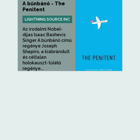
A bűnbánó - The
Penitent
LIGHTNING SOURCE INC
Az irodalmi Nobel-
díjas Isaac Bashevis
Singer A bűnbánó című
regénye Joseph
Shapiro, a kiábrándult
és céltalan
holokauszt-túlélő
regénye...