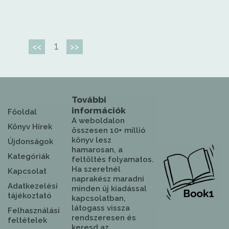
1
<<
>>
További
információk
Főoldal
A weboldalon
Könyv Hírek
összesen 10+ millió
könyv lesz
Újdonságok
hamarosan, a
Kategóriák
feltöltés folyamatos.
Ha szeretnél
Kapcsolat
naprakész maradni
Adatkezelési
minden új kiadással
tájékoztató
kapcsolatban,
látogass vissza
Felhasználási
rendszeresen és
feltételek
keresd az