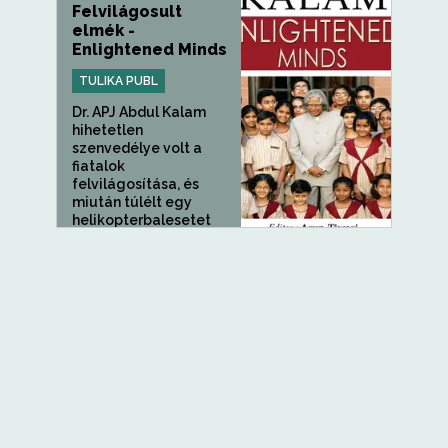
Felvilágosult
elmék -
Enlightened Minds
TULIKA PUBL
Dr. APJ Abdul Kalam
hihetetlen
szenvedélye volt a
fiatalok
felvilágosítása, és
miután túlélt egy
helikopterbalesetet
Ranchiban, élete...